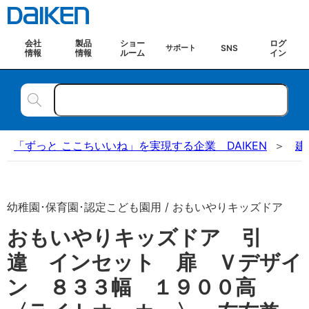
会社
製品
ショー
ログ
SNS
サポート
情報
情報
ルーム
イン
「ずっと ここちいいね」を実現する企業 DAIKEN
建
幼稚園･保育園･認定こども園用 / おもいやりキッズドア
おもいやりキッズドア 引
違 インセット 扉 Ｖデザイ
ン ８３３幅 １９００高