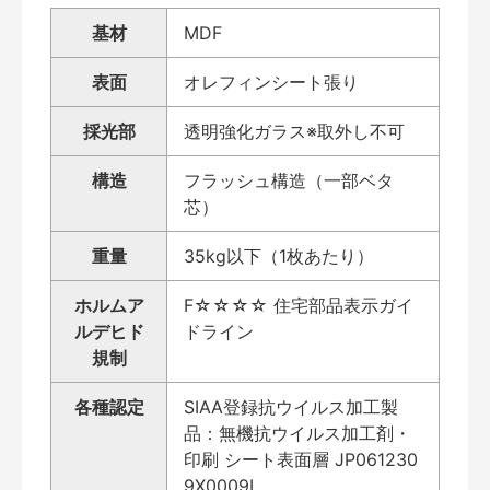
基材
MDF
表面
オレフィンシート張り
採光部
透明強化ガラス※取外し不可
構造
フラッシュ構造（一部ベタ
芯）
重量
35kg以下（1枚あたり）
ホルムア
F☆☆☆☆ 住宅部品表示ガイ
ルデヒド
ドライン
規制
各種認定
SIAA登録抗ウイルス加工製
品：無機抗ウイルス加工剤・
印刷 シート表面層 JP061230
9X0009L