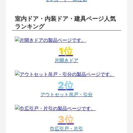
室内ドア・内装ドア・建具ページ人気
ランキング
片開きドア
アウトセット吊戸・引分
巾広引戸・片引