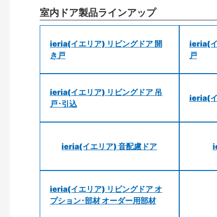
室内ドア製品ラインアップ
ieria(イエリア) リビングドア 開
ieri
き戸
戸
ieria(イエリア) リビングドア 吊
ieri
戸･引込
ieria(イエリア) 音配慮ドア
ieria(イエリア) リビングドア オ
プション･部材 オーダー用部材