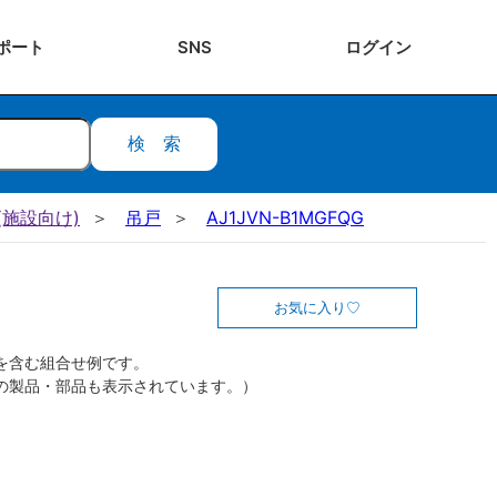
ポート
SNS
ログ
イン
検索
施設向け)
吊戸
AJ1JVN-B1MGFQG
お気に入り
を含む組合せ例です。
の製品・部品も表示されています。）