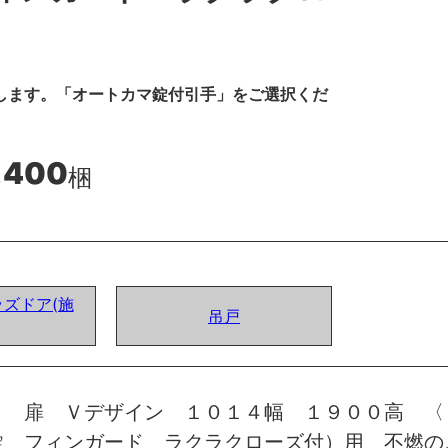
します。「オートカマ錠付引手」をご選択くだ
,400
梱
ズドア(施
吊戸
ト 扉 Ｖデザイン １０１４幅 １９００高 〈
錠 フィンガード ラクラクローズ付）用 不燃の