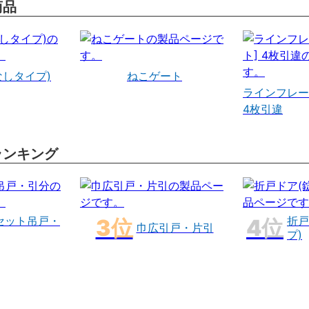
商品
なしタイプ)
ねこゲート
ラインフレー
4枚引違
ランキング
セット吊戸・
折戸
巾広引戸・片引
プ)