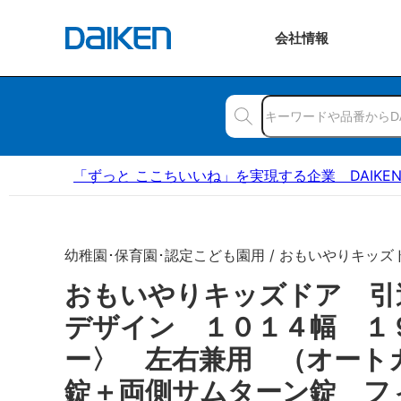
会社
情報
「ずっと ここちいいね」を実現する企業 DAIKE
幼稚園･保育園･認定こども園用 / おもいやりキッズ
おもいやりキッズドア 引
デザイン １０１４幅 １
ー〉 左右兼用 （オート
錠＋両側サムターン錠 フ