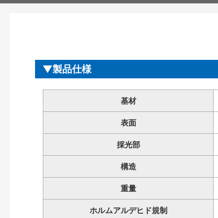
製品仕様
基材
表面
採光部
構造
重量
ホルムアルデヒド規制