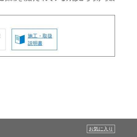
認
施工・取扱
説明書
お気に入り