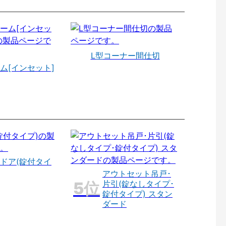
L型コーナー間仕切
ム[インセット]
ドア(錠付タイ
アウトセット吊戸･
片引(錠なしタイプ･
錠付タイプ) スタン
ダード