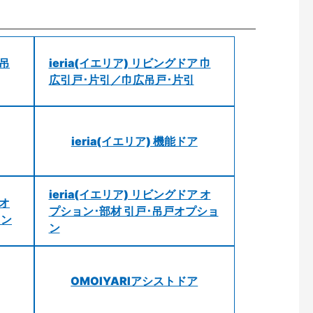
 吊
ieria(イエリア) リビングドア 巾
広引戸･片引／巾広吊戸･片引
ieria(イエリア) 機能ドア
ieria(イエリア) リビングドア オ
 オ
プション･部材 引戸･吊戸オプショ
ョン
ン
OMOIYARIアシストドア