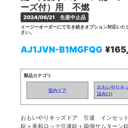
ーズ付）用 不燃
2024/06/21　生産中止品
イージーオーダーにて引き続きオプション対応いた
さい。
AJ1JVN-B1MGFQG
¥165
製品カテゴリ
おもいやりキッ
室内ドア
設向け)
おもいやりキッズドア 引違 インセッ
錠＋美和ロック引違錠＋両側サムターン