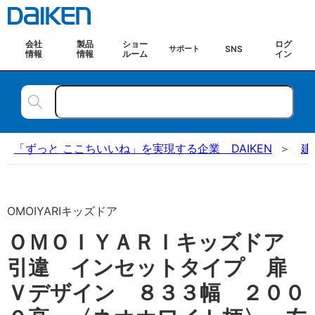
会社
製品
ショー
ログ
SNS
サポート
情報
情報
ルーム
イン
「ずっと ここちいいね」を実現する企業 DAIKEN
建
OMOIYARIキッズドア
ＯＭＯＩＹＡＲＩキッズドア
引違 インセットタイプ 扉
Ｖデザイン ８３３幅 ２００