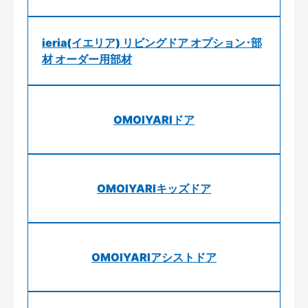
ieria(イエリア) リビングドア オプション･部
材 オーダー用部材
OMOIYARIドア
OMOIYARIキッズドア
OMOIYARIアシストドア