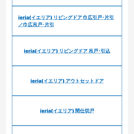
ieria(イエリア) リビングドア 巾広引戸･片引
／巾広吊戸･片引
ieria(イエリア) リビングドア 吊戸･引込
ieria(イエリア) アウトセットドア
ieria(イエリア) 間仕切戸