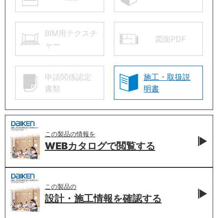
BIM用テクスチ
図面PDF
ャー
申請関係認定
施工・取扱説
書類
明書
この製品の情報を
WEBカタログで
閲覧する
この製品の
設計・施工情報を
確認する