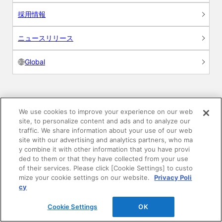
採用情報
ニュースリリース
Global
製品情報
We use cookies to improve your experience on our web
site, to personalize content and ads and to analyze our
traffic. We share information about your use of our web
素材情報
site with our advertising and analytics partners, who ma
y combine it with other information that you have provi
建材製品情報 総合TOP
ded to them or that they have collected from your use
of their services. Please click [Cookie Settings] to custo
mize your cookie settings on our website.
Privacy Poli
住宅向け
cy
公共・商業施設向け
Cookie Settings
OK