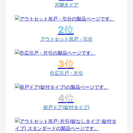
片開きドア
アウトセット吊戸・引分
巾広引戸・片引
折戸ドア(錠付タイプ)