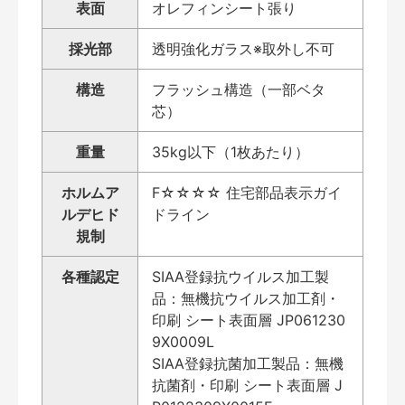
表面
オレフィンシート張り
採光部
透明強化ガラス※取外し不可
構造
フラッシュ構造（一部ベタ
芯）
重量
35kg以下（1枚あたり）
ホルムア
F☆☆☆☆ 住宅部品表示ガイ
ルデヒド
ドライン
規制
各種認定
SIAA登録抗ウイルス加工製
品：無機抗ウイルス加工剤・
印刷 シート表面層 JP061230
9X0009L
SIAA登録抗菌加工製品：無機
抗菌剤・印刷 シート表面層 J