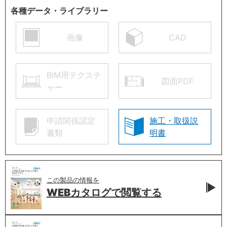
各種データ・ライブラリー
画像
CAD
BIM用テクスチ
図面PDF
ャー
申請関係認定
施工・取扱説
書類
明書
この製品の情報を
WEBカタログで
閲覧する