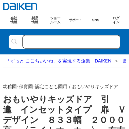
会社
製品
ショー
ログ
SNS
サポート
情報
情報
ルーム
イン
「ずっと ここちいいね」を実現する企業 DAIKEN
建
幼稚園･保育園･認定こども園用 / おもいやりキッズドア
おもいやりキッズドア 引
違 インセットタイプ 扉 Ｖ
デザイン ８３３幅 ２０００