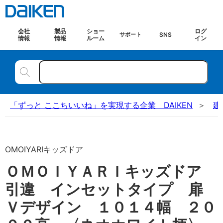
会社
製品
ショー
ログ
SNS
サポート
情報
情報
ルーム
イン
「ずっと ここちいいね」を実現する企業 DAIKEN
建
OMOIYARIキッズドア
ＯＭＯＩＹＡＲＩキッズドア
引違 インセットタイプ 扉
Ｖデザイン １０１４幅 ２０