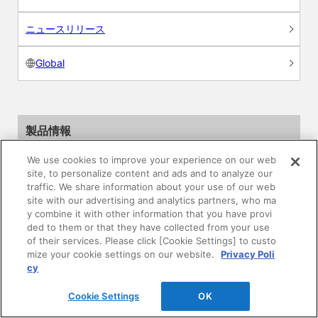
ニュースリリース
Global
製品情報
We use cookies to improve your experience on our web
素材情報
site, to personalize content and ads and to analyze our
traffic. We share information about your use of our web
建材製品情報 総合TOP
site with our advertising and analytics partners, who ma
y combine it with other information that you have provi
ded to them or that they have collected from your use
住宅向け
of their services. Please click [Cookie Settings] to custo
mize your cookie settings on our website.
Privacy Poli
公共・商業施設向け
cy
Cookie Settings
OK
リフォーム