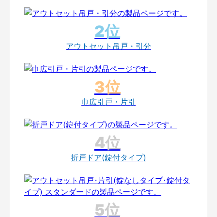
アウトセット吊戸・引分
巾広引戸・片引
折戸ドア(錠付タイプ)