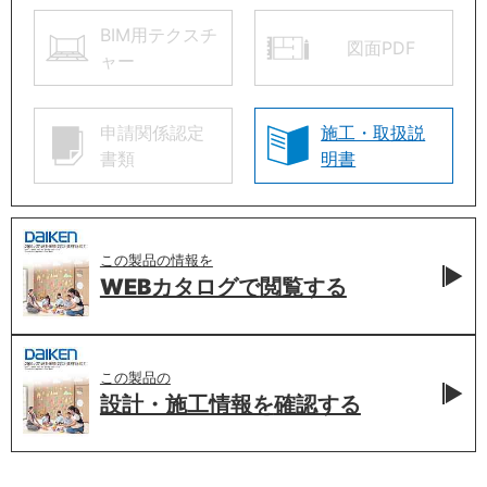
BIM用テクスチ
図面PDF
ャー
申請関係認定
施工・取扱説
書類
明書
この製品の情報を
WEBカタログで
閲覧する
この製品の
設計・施工情報を
確認する