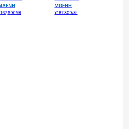
MAFNH
MGFNH
¥167,800/梱
¥167,800/梱