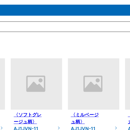
〈ソフトグレ
〈ミルベージ
ージュ柄〉
ュ柄〉
AJ1JVN-11
AJ1JVN-11