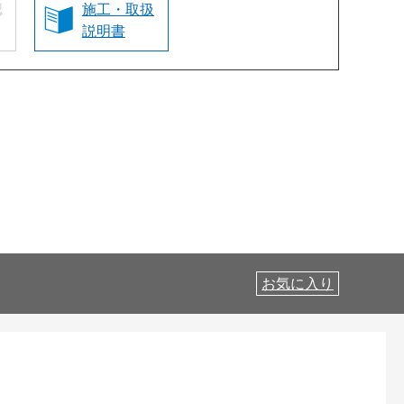
認
施工・取扱
説明書
お気に入り