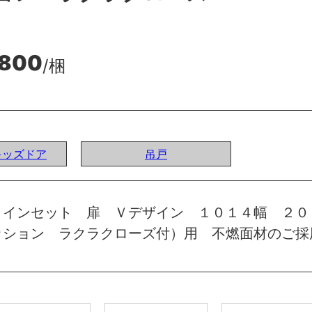
,800
/梱
Iキッズドア
吊戸
 インセット 扉 Ｖデザイン １０１４幅 ２０
ッション ラクラクローズ付）用 不燃面材のご採