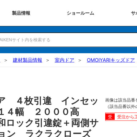
製品
情報
ショー
ルーム
サ
N
建材製品情報
室内ドア
OMOIYARIキッズドア
ア ４枚引違 インセッ
画像は該当品番
（該当品番以外
０１４幅 ２０００高
受注から
和ロック引違錠＋両側サ
ョン ラクラクローズ