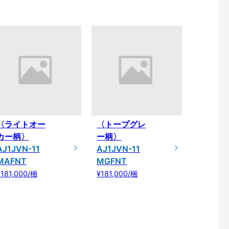
〈ライトオー
〈トープグレ
カー柄〉
ー柄〉
AJ1JVN-11
AJ1JVN-11
MAFNT
MGFNT
¥181,000/梱
¥181,000/梱