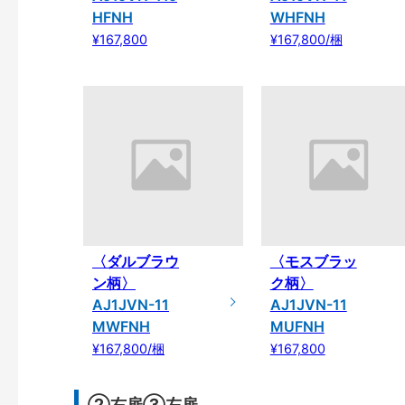
HFNH
WHFNH
¥167,800
¥167,800/梱
〈ダルブラウ
〈モスブラッ
ン柄〉
ク柄〉
AJ1JVN-11
AJ1JVN-11
MWFNH
MUFNH
¥167,800/梱
¥167,800
②右扉③左扉