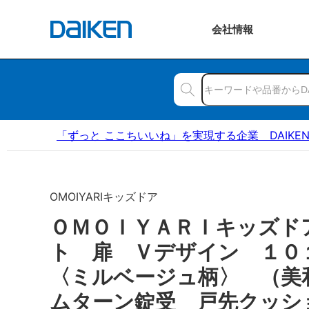
会社
情報
「ずっと ここちいいね」を実現する企業 DAIKE
OMOIYARIキッズドア
ＯＭＯＩＹＡＲＩキッズド
ト 扉 Ｖデザイン １
〈ミルベージュ柄〉 （美
ムターン錠受 戸先クッシ