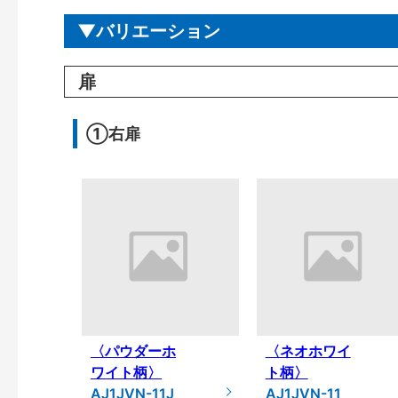
バリエーション
扉
①右扉
〈パウダーホ
〈ネオホワイ
ワイト柄〉
ト柄〉
AJ1JVN-11J
AJ1JVN-11