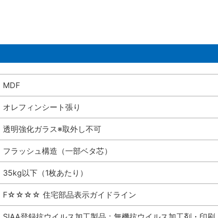
MDF
オレフィンシート張り
透明強化ガラス※取外し不可
フラッシュ構造（一部ベタ芯）
35kg以下（1枚あたり）
F☆☆☆☆ 住宅部品表示ガイドライン
SIAA登録抗ウイルス加工製品：無機抗ウイルス加工剤・印刷 シート