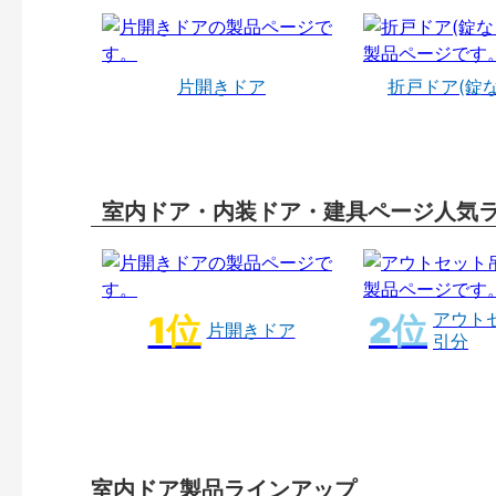
片開きドア
折戸ドア(錠
室内ドア・内装ドア・建具ページ人気
アウト
片開きドア
引分
室内ドア製品ラインアップ