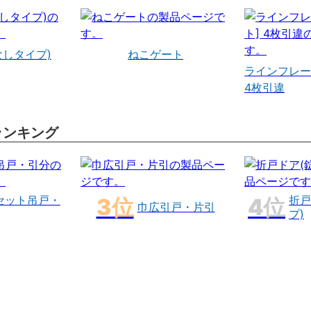
なしタイプ)
ねこゲート
ラインフレー
4枚引違
ランキング
セット吊戸・
折戸
巾広引戸・片引
プ)