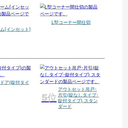
L型コーナー間仕切
ム[インセット]
ドア(錠付タイ
アウトセット吊戸･
片引(錠なしタイプ･
錠付タイプ) スタン
ダード