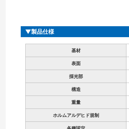
製品仕様
基材
表面
採光部
構造
重量
ホルムアルデヒド規制
各種認定