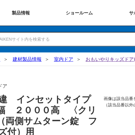
製品
情報
ショー
ルーム
サ
N
建材製品情報
室内ドア
おもいやりキッズドア(
ドア
引違 インセットタイプ
画像は該当品番
（該当品番以外
幅 ２０００高 〈クリ
（両側サムターン錠 フ
ズ付）用