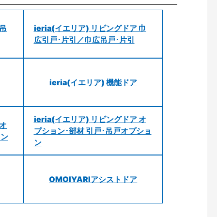
 吊
ieria(イエリア) リビングドア 巾
広引戸･片引／巾広吊戸･片引
ieria(イエリア) 機能ドア
ieria(イエリア) リビングドア オ
 オ
プション･部材 引戸･吊戸オプショ
ョン
ン
OMOIYARIアシストドア