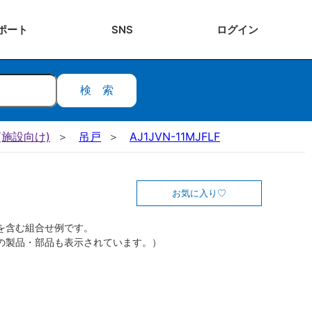
ポート
SNS
ログ
イン
検索
施設向け)
吊戸
AJ1JVN-11MJFLF
お気に入り
を含む組合せ例です。
の製品・部品も表示されています。）