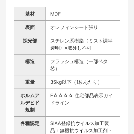
基材
MDF
表面
オレフィンシート張り
採光部
スチレン系樹脂〈ミスト調半
透明〉※取外し不可
構造
フラッシュ構造（一部ベタ
芯）
重量
35kg以下（1枚あたり）
ホルムア
F☆☆☆☆ 住宅部品表示ガイ
ルデヒド
ドライン
規制
各種認定
SIAA登録抗ウイルス加工製
品：無機抗ウイルス加工剤・