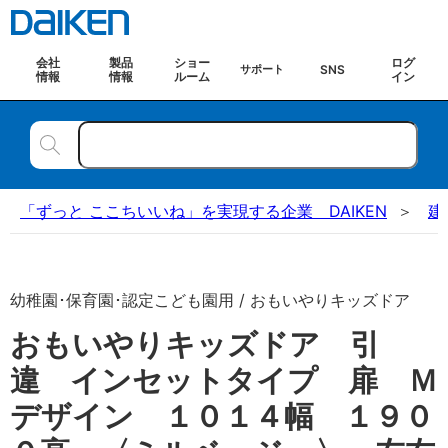
会社
製品
ショー
ログ
SNS
サポート
情報
情報
ルーム
イン
「ずっと ここちいいね」を実現する企業 DAIKEN
建
幼稚園･保育園･認定こども園用 / おもいやりキッズドア
おもいやりキッズドア 引
違 インセットタイプ 扉 Ｍ
デザイン １０１４幅 １９０