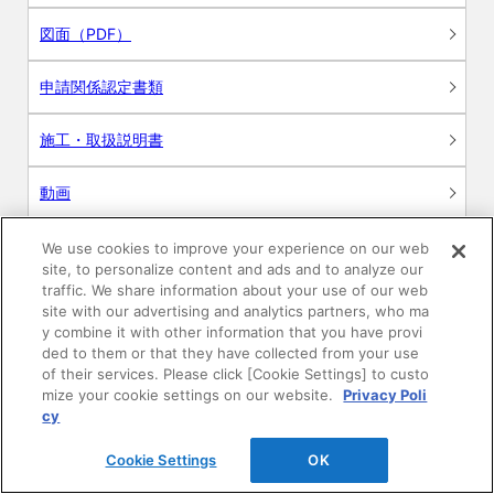
図面（PDF）
申請関係認定書類
施工・取扱説明書
動画
シミュレーションツール
We use cookies to improve your experience on our web
site, to personalize content and ads and to analyze our
24時間換気システム〈エアスマート〉
traffic. We share information about your use of our web
簡易設計見積ソフト
site with our advertising and analytics partners, who ma
y combine it with other information that you have provi
R&Dセンター環境測定・分析サービス
ded to them or that they have collected from your use
of their services. Please click [Cookie Settings] to custo
mize your cookie settings on our website.
Privacy Poli
商品マスター申し込み
cy
Cookie Settings
OK