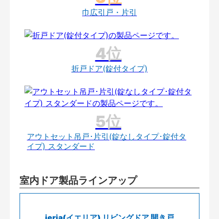
巾広引戸・片引
折戸ドア(錠付タイプ)
アウトセット吊戸･片引(錠なしタイプ･錠付タ
イプ) スタンダード
室内ドア製品ラインアップ
ieria(イエリア) リビングドア 開き戸