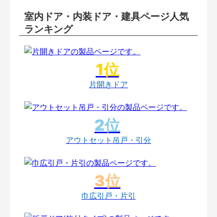
室内ドア・内装ドア・建具ページ人気
ランキング
片開きドア
アウトセット吊戸・引分
巾広引戸・片引