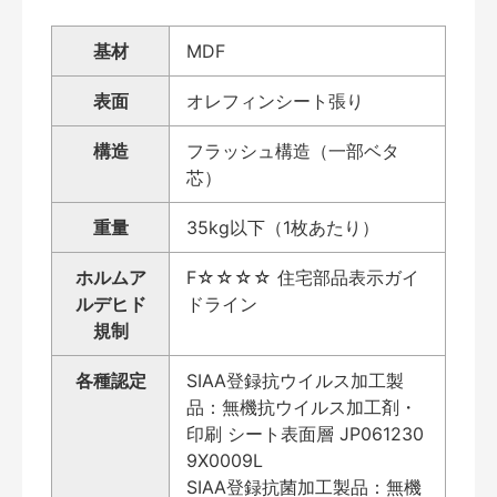
基材
MDF
表面
オレフィンシート張り
構造
フラッシュ構造（一部ベタ
芯）
重量
35kg以下（1枚あたり）
ホルムア
F☆☆☆☆ 住宅部品表示ガイ
ルデヒド
ドライン
規制
各種認定
SIAA登録抗ウイルス加工製
品：無機抗ウイルス加工剤・
印刷 シート表面層 JP061230
9X0009L
SIAA登録抗菌加工製品：無機