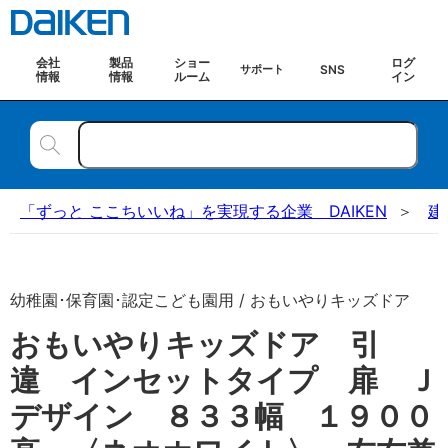
会社
製品
ショー
ログ
SNS
サポート
情報
情報
ルーム
イン
「ずっと ここちいいね」を実現する企業 DAIKEN
建
幼稚園･保育園･認定こども園用 / おもいやりキッズドア
おもいやりキッズドア 引
違 インセットタイプ 扉 Ｊ
デザイン ８３３幅 １９００