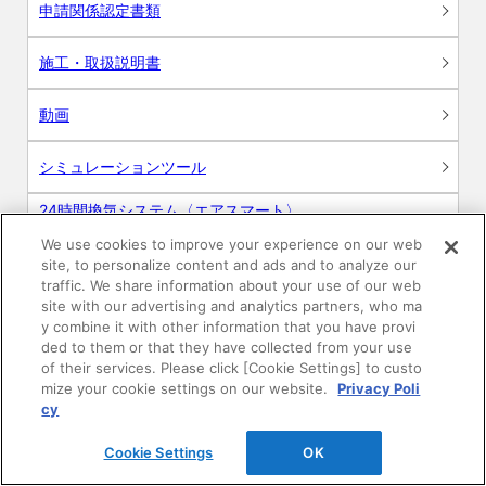
申請関係認定書類
施工・取扱説明書
動画
シミュレーションツール
24時間換気システム〈エアスマート〉
簡易設計見積ソフト
We use cookies to improve your experience on our web
site, to personalize content and ads and to analyze our
R&Dセンター環境測定・分析サービス
traffic. We share information about your use of our web
site with our advertising and analytics partners, who ma
商品マスター申し込み
y combine it with other information that you have provi
ded to them or that they have collected from your use
of their services. Please click [Cookie Settings] to custo
mize your cookie settings on our website.
Privacy Poli
cy
Cookie Settings
OK
電子公告
このWEBサイトについて