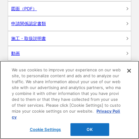
図面（PDF）
申請関係認定書類
施工・取扱説明書
動画
シミュレーションツール
We use cookies to improve your experience on our web
site, to personalize content and ads and to analyze our
24時間換気システム〈エアスマート〉
traffic. We share information about your use of our web
簡易設計見積ソフト
site with our advertising and analytics partners, who ma
y combine it with other information that you have provi
R&Dセンター環境測定・分析サービス
ded to them or that they have collected from your use
of their services. Please click [Cookie Settings] to custo
mize your cookie settings on our website.
Privacy Poli
商品マスター申し込み
cy
Cookie Settings
OK