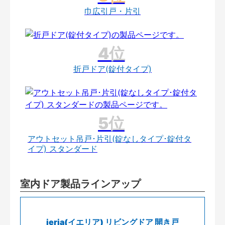
巾広引戸・片引
折戸ドア(錠付タイプ)
アウトセット吊戸･片引(錠なしタイプ･錠付タ
イプ) スタンダード
室内ドア製品ラインアップ
ieria(イエリア) リビングドア 開き戸