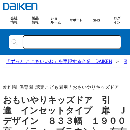
会社
製品
ショー
ログ
SNS
サポート
情報
情報
ルーム
イン
「ずっと ここちいいね」を実現する企業 DAIKEN
建
幼稚園･保育園･認定こども園用 / おもいやりキッズドア
おもいやりキッズドア 引
違 インセットタイプ 扉 Ｊ
デザイン ８３３幅 １９００