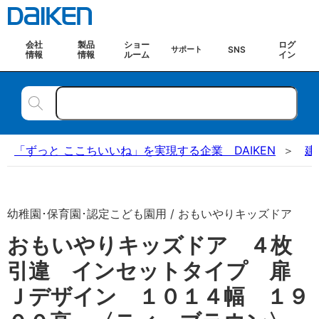
会社
製品
ショー
ログ
SNS
サポート
情報
情報
ルーム
イン
「ずっと ここちいいね」を実現する企業 DAIKEN
建
幼稚園･保育園･認定こども園用 / おもいやりキッズドア
おもいやりキッズドア ４枚
引違 インセットタイプ 扉
Ｊデザイン １０１４幅 １９