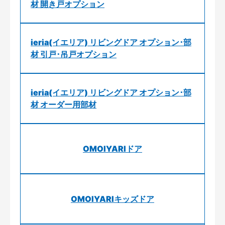
材 開き戸オプション
ieria(イエリア) リビングドア オプション･部
材 引戸･吊戸オプション
ieria(イエリア) リビングドア オプション･部
材 オーダー用部材
OMOIYARIドア
OMOIYARIキッズドア