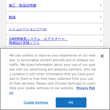
施工・取扱説明書
動画
シミュレーションツール
24時間換気システム〈エアスマート〉
簡易設計見積ソフト
R&Dセンター環境測定・分析サービス
We use cookies to improve your experience on our web
site, to personalize content and ads and to analyze our
商品マスター申し込み
traffic. We share information about your use of our web
site with our advertising and analytics partners, who ma
y combine it with other information that you have provi
ded to them or that they have collected from your use
of their services. Please click [Cookie Settings] to custo
mize your cookie settings on our website.
Privacy Poli
cy
電子公告
このWEBサイトについて
Cookie Settings
OK