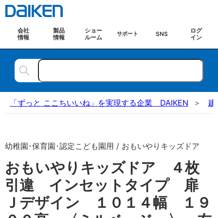
会社
製品
ショー
ログ
SNS
サポート
情報
情報
ルーム
イン
「ずっと ここちいいね」を実現する企業 DAIKEN
建
幼稚園･保育園･認定こども園用 / おもいやりキッズドア
おもいやりキッズドア ４枚
引違 インセットタイプ 扉
Ｊデザイン １０１４幅 １９