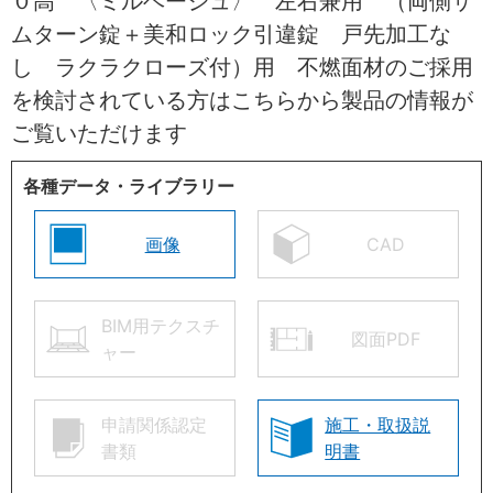
０高 〈ミルベージュ〉 左右兼用 （両側サ
ムターン錠＋美和ロック引違錠 戸先加工な
し ラクラクローズ付）用 不燃面材のご採用
を検討されている方はこちらから製品の情報が
ご覧いただけます
各種データ・ライブラリー
画像
CAD
BIM用テクスチ
図面PDF
ャー
申請関係認定
施工・取扱説
書類
明書