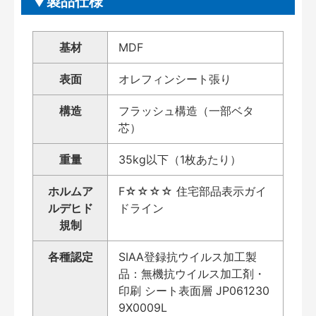
製品仕様
基材
MDF
表面
オレフィンシート張り
構造
フラッシュ構造（一部ベタ
芯）
重量
35kg以下（1枚あたり）
ホルムア
F☆☆☆☆ 住宅部品表示ガイ
ルデヒド
ドライン
規制
各種認定
SIAA登録抗ウイルス加工製
品：無機抗ウイルス加工剤・
印刷 シート表面層 JP061230
9X0009L