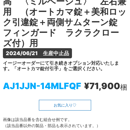
高 〈ミルベージュ〉 左右兼
用 （オートカマ錠＋美和ロッ
ク引違錠＋両側サムターン錠
フィンガード ラクラクロー
ズ付）用
2024/06/21　生産中止品
イージーオーダーにて引き続きオプション対応いたしま
す。「オートカマ錠付引手」をご選択ください。
AJ1JJN-14MLFQF
¥71,900
梱
お気に入り
画像は該当品番を含む組合せ例です。
（該当品番以外の製品・部品も表示されています。）