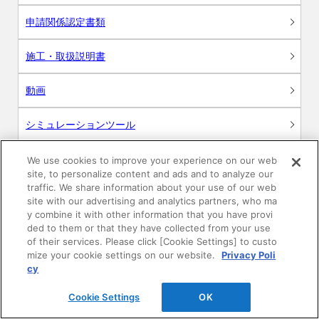
申請関係認定書類
施工・取扱説明書
動画
シミュレーションツール
24時間換気システム〈エアスマート〉
We use cookies to improve your experience on our web
簡易設計見積ソフト
site, to personalize content and ads and to analyze our
traffic. We share information about your use of our web
R&Dセンター環境測定・分析サービス
site with our advertising and analytics partners, who ma
y combine it with other information that you have provi
商品マスター申し込み
ded to them or that they have collected from your use
of their services. Please click [Cookie Settings] to custo
mize your cookie settings on our website.
Privacy Poli
cy
Cookie Settings
OK