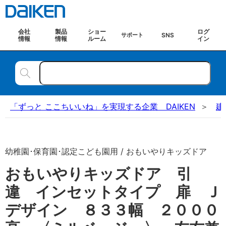
会社
製品
ショー
ログ
SNS
サポート
情報
情報
ルーム
イン
「ずっと ここちいいね」を実現する企業 DAIKEN
建
幼稚園･保育園･認定こども園用 / おもいやりキッズドア
おもいやりキッズドア 引
違 インセットタイプ 扉 Ｊ
デザイン ８３３幅 ２０００