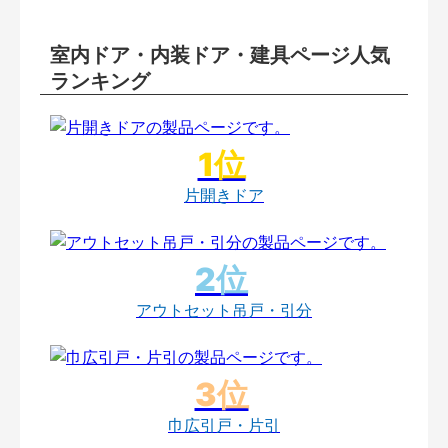
室内ドア・内装ドア・建具ページ人気
ランキング
片開きドア
アウトセット吊戸・引分
巾広引戸・片引