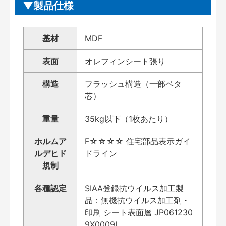
製品仕様
基材
MDF
表面
オレフィンシート張り
構造
フラッシュ構造（一部ベタ
芯）
重量
35kg以下（1枚あたり）
ホルムア
F☆☆☆☆ 住宅部品表示ガイ
ルデヒド
ドライン
規制
各種認定
SIAA登録抗ウイルス加工製
品：無機抗ウイルス加工剤・
印刷 シート表面層 JP061230
9X0009L