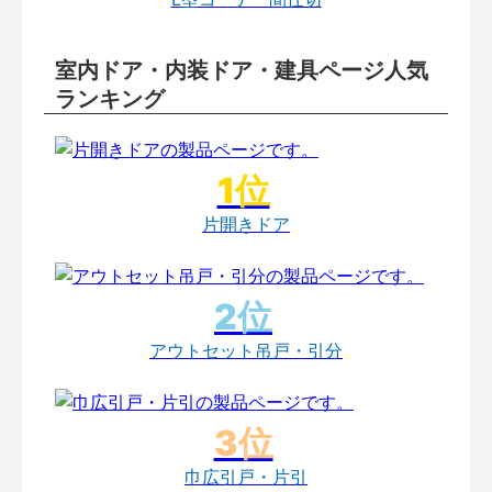
室内ドア・内装ドア・建具ページ人気
ランキング
片開きドア
アウトセット吊戸・引分
巾広引戸・片引