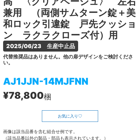
高 〈クリアベージュ〉 左右
兼用 （両側サムターン錠＋美
和ロック引違錠 戸先クッショ
ン ラクラクローズ付）用
2025/06/23　生産中止品
代替推奨品はありません。他の扉デザインをご検討くださ
い。
AJ1JJN-14MJFNN
¥78,800
梱
お気に入り
画像は該当品番を含む組合せ例です。
（該当品番以外の製品・部品も表示されています。）