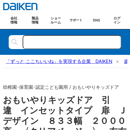
会社
製品
ショー
ログ
SNS
サポート
情報
情報
ルーム
イン
「ずっと ここちいいね」を実現する企業 DAIKEN
建
幼稚園･保育園･認定こども園用 / おもいやりキッズドア
おもいやりキッズドア 引
違 インセットタイプ 扉 Ｊ
デザイン ８３３幅 ２０００