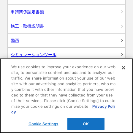
申請関係認定書類
施工・取扱説明書
動画
シミュレーションツール
24時間換気システム〈エアスマート〉
We use cookies to improve your experience on our web
簡易設計見積ソフト
site, to personalize content and ads and to analyze our
traffic. We share information about your use of our web
R&Dセンター環境測定・分析サービス
site with our advertising and analytics partners, who ma
y combine it with other information that you have provi
ded to them or that they have collected from your use
商品マスター申し込み
of their services. Please click [Cookie Settings] to custo
mize your cookie settings on our website.
Privacy Poli
cy
Cookie Settings
OK