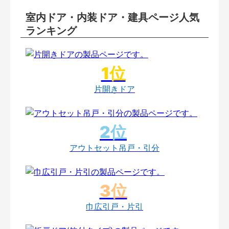
室内ドア・内装ドア・建具ページ人気
ランキング
片開きドア
アウトセット吊戸・引分
巾広引戸・片引