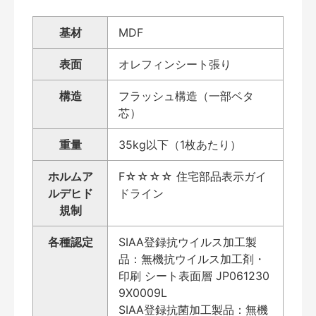
基材
MDF
表面
オレフィンシート張り
構造
フラッシュ構造（一部ベタ
芯）
重量
35kg以下（1枚あたり）
ホルムア
F☆☆☆☆ 住宅部品表示ガイ
ルデヒド
ドライン
規制
各種認定
SIAA登録抗ウイルス加工製
品：無機抗ウイルス加工剤・
印刷 シート表面層 JP061230
9X0009L
SIAA登録抗菌加工製品：無機