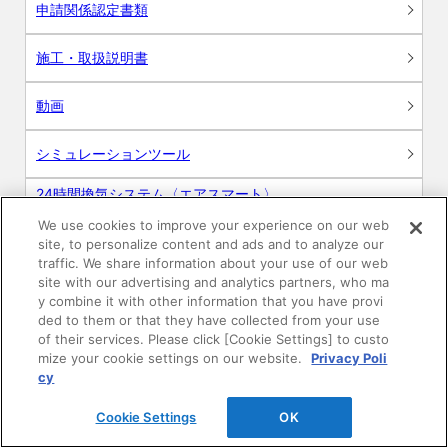
申請関係認定書類
施工・取扱説明書
動画
シミュレーションツール
24時間換気システム〈エアスマート〉
簡易設計見積ソフト
We use cookies to improve your experience on our web
site, to personalize content and ads and to analyze our
R&Dセンター環境測定・分析サービス
traffic. We share information about your use of our web
site with our advertising and analytics partners, who ma
商品マスター申し込み
y combine it with other information that you have provi
ded to them or that they have collected from your use
of their services. Please click [Cookie Settings] to custo
mize your cookie settings on our website.
Privacy Poli
cy
Cookie Settings
OK
電子公告
このWEBサイトについて