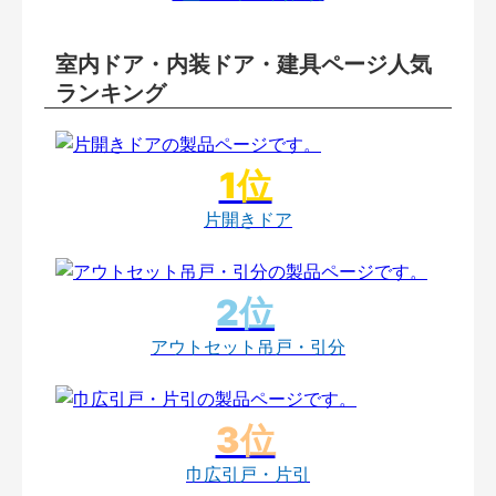
室内ドア・内装ドア・建具ページ人気
ランキング
片開きドア
アウトセット吊戸・引分
巾広引戸・片引