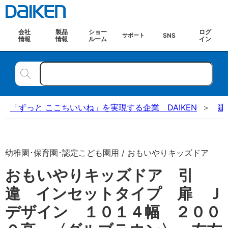
会社
製品
ショー
ログ
SNS
サポート
情報
情報
ルーム
イン
「ずっと ここちいいね」を実現する企業 DAIKEN
建
幼稚園･保育園･認定こども園用 / おもいやりキッズドア
おもいやりキッズドア 引
違 インセットタイプ 扉 Ｊ
デザイン １０１４幅 ２００