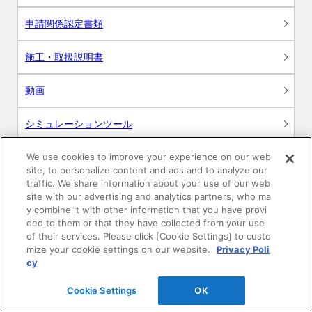
申請関係認定書類
施工・取扱説明書
動画
シミュレーションツール
24時間換気システム〈エアスマート〉
We use cookies to improve your experience on our web
簡易設計見積ソフト
site, to personalize content and ads and to analyze our
traffic. We share information about your use of our web
R&Dセンター環境測定・分析サービス
site with our advertising and analytics partners, who ma
y combine it with other information that you have provi
ded to them or that they have collected from your use
商品マスター申し込み
of their services. Please click [Cookie Settings] to custo
mize your cookie settings on our website.
Privacy Poli
cy
Cookie Settings
OK