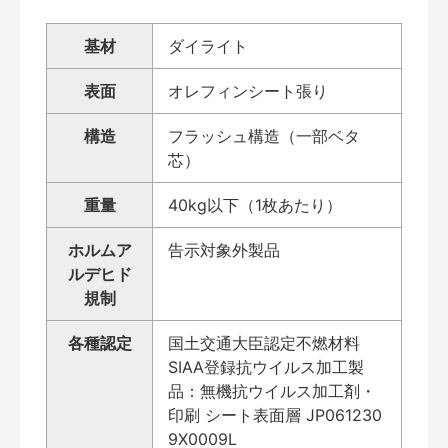
基材
ダイライト
表面
オレフィンシート張り
構造
フラッシュ構造（一部ベタ
芯）
重量
40kg以下（1枚あたり）
ホルムア
告示対象外製品
ルデヒド
規制
各種認定
国土交通大臣認定不燃材料
SIAA登録抗ウイルス加工製
品：無機抗ウイルス加工剤・
印刷 シート表面層 JP061230
9X0009L