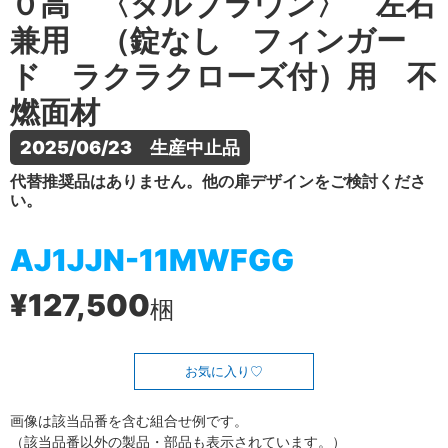
０高 〈ダルブラウン〉 左右
兼用 （錠なし フィンガー
ド ラクラクローズ付）用 不
燃面材
2025/06/23　生産中止品
代替推奨品はありません。他の扉デザインをご検討くださ
い。
AJ1JJN-11MWFGG
¥127,500
梱
お気に入り
画像は該当品番を含む組合せ例です。
（該当品番以外の製品・部品も表示されています。）