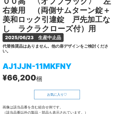
００高 〈オフブラック〉 左
右兼用 （両側サムターン錠＋
美和ロック引違錠 戸先加工な
し ラクラクローズ付）用
2025/06/23　生産中止品
代替推奨品はありません。他の扉デザインをご検討くださ
い。
AJ1JJN-11MKFNY
¥66,200
梱
お気に入り
画像は該当品番を含む組合せ例です。
（該当品番以外の製品・部品も表示されています。）