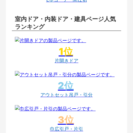
室内ドア・内装ドア・建具ページ人気
ランキング
片開きドア
アウトセット吊戸・引分
巾広引戸・片引