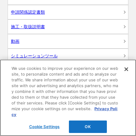
申請関係認定書類
施工・取扱説明書
動画
シミュレーションツール
24時間換気システム〈エアスマート〉
We use cookies to improve your experience on our web
簡易設計見積ソフト
site, to personalize content and ads and to analyze our
traffic. We share information about your use of our web
R&Dセンター環境測定・分析サービス
site with our advertising and analytics partners, who ma
y combine it with other information that you have provi
ded to them or that they have collected from your use
商品マスター申し込み
of their services. Please click [Cookie Settings] to custo
mize your cookie settings on our website.
Privacy Poli
cy
Cookie Settings
OK