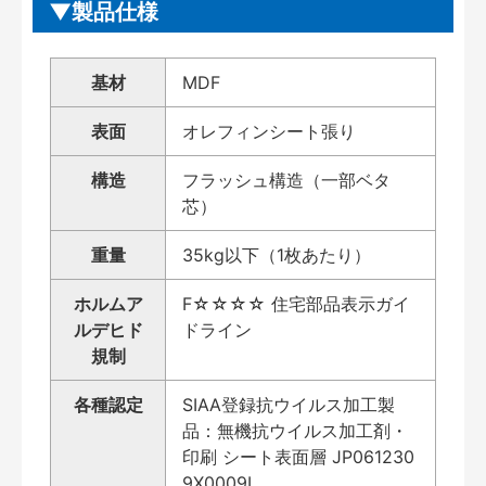
製品仕様
基材
MDF
表面
オレフィンシート張り
構造
フラッシュ構造（一部ベタ
芯）
重量
35kg以下（1枚あたり）
ホルムア
F☆☆☆☆ 住宅部品表示ガイ
ルデヒド
ドライン
規制
各種認定
SIAA登録抗ウイルス加工製
品：無機抗ウイルス加工剤・
印刷 シート表面層 JP061230
9X0009L