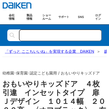
会社
製品
ショー
ログ
SNS
サポート
情報
情報
ルーム
イン
「ずっと ここちいいね」を実現する企業 DAIKEN
建
幼稚園･保育園･認定こども園用 / おもいやりキッズドア
おもいやりキッズドア ４枚
引違 インセットタイプ 扉
Ｊデザイン １０１４幅 ２０