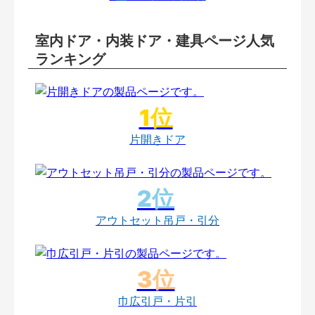
室内ドア・内装ドア・建具ページ人気
ランキング
片開きドア
アウトセット吊戸・引分
巾広引戸・片引