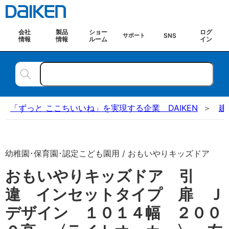
会社
製品
ショー
ログ
SNS
サポート
情報
情報
ルーム
イン
「ずっと ここちいいね」を実現する企業 DAIKEN
建
幼稚園･保育園･認定こども園用 / おもいやりキッズドア
おもいやりキッズドア 引
違 インセットタイプ 扉 Ｊ
デザイン １０１４幅 ２００