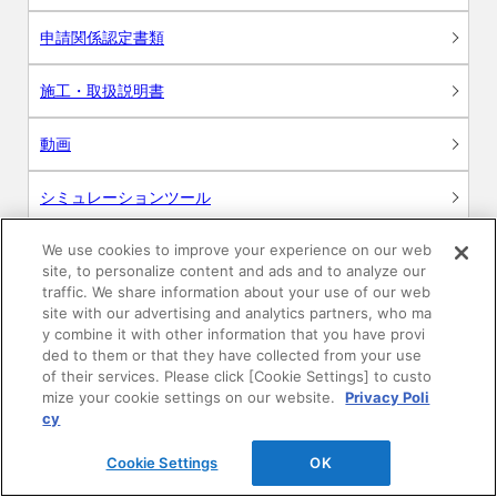
申請関係認定書類
施工・取扱説明書
動画
シミュレーションツール
24時間換気システム〈エアスマート〉
We use cookies to improve your experience on our web
簡易設計見積ソフト
site, to personalize content and ads and to analyze our
traffic. We share information about your use of our web
R&Dセンター環境測定・分析サービス
site with our advertising and analytics partners, who ma
y combine it with other information that you have provi
ded to them or that they have collected from your use
商品マスター申し込み
of their services. Please click [Cookie Settings] to custo
mize your cookie settings on our website.
Privacy Poli
cy
Cookie Settings
OK