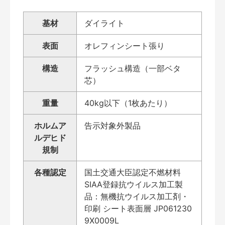
基材
ダイライト
表面
オレフィンシート張り
構造
フラッシュ構造（一部ベタ
芯）
重量
40kg以下（1枚あたり）
ホルムア
告示対象外製品
ルデヒド
規制
各種認定
国土交通大臣認定不燃材料
SIAA登録抗ウイルス加工製
品：無機抗ウイルス加工剤・
印刷 シート表面層 JP061230
9X0009L