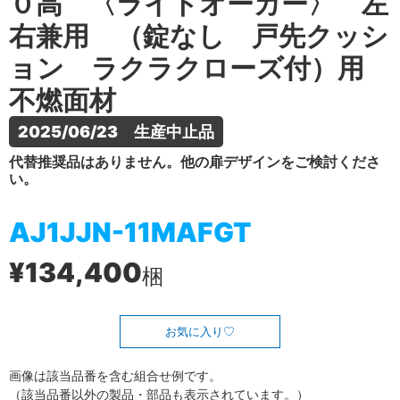
０高 〈ライトオーカー〉 左
右兼用 （錠なし 戸先クッシ
ョン ラクラクローズ付）用
不燃面材
2025/06/23　生産中止品
代替推奨品はありません。他の扉デザインをご検討くださ
い。
AJ1JJN-11MAFGT
¥134,400
梱
お気に入り
画像は該当品番を含む組合せ例です。
（該当品番以外の製品・部品も表示されています。）