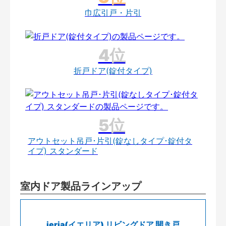
巾広引戸・片引
折戸ドア(錠付タイプ)
アウトセット吊戸･片引(錠なしタイプ･錠付タ
イプ) スタンダード
室内ドア製品ラインアップ
ieria(イエリア) リビングドア 開き戸