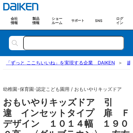
会社
製品
ショー
ログ
SNS
サポート
情報
情報
ルーム
イン
「ずっと ここちいいね」を実現する企業 DAIKEN
建
幼稚園･保育園･認定こども園用 / おもいやりキッズドア
おもいやりキッズドア 引
違 インセットタイプ 扉 Ｆ
デザイン １０１４幅 １９０