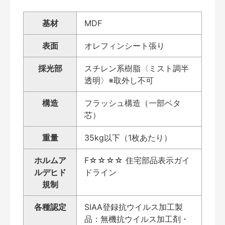
基材
MDF
表面
オレフィンシート張り
採光部
スチレン系樹脂〈ミスト調半
透明〉※取外し不可
構造
フラッシュ構造（一部ベタ
芯）
重量
35kg以下（1枚あたり）
ホルムア
F☆☆☆☆ 住宅部品表示ガイ
ルデヒド
ドライン
規制
各種認定
SIAA登録抗ウイルス加工製
品：無機抗ウイルス加工剤・