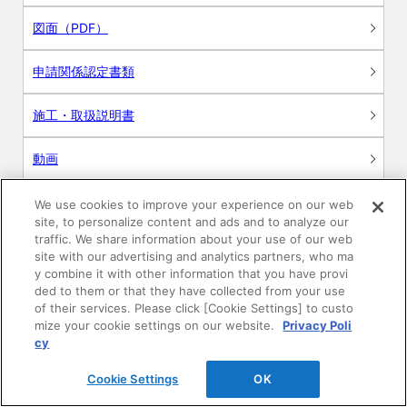
図面（PDF）
申請関係認定書類
施工・取扱説明書
動画
シミュレーションツール
We use cookies to improve your experience on our web
site, to personalize content and ads and to analyze our
24時間換気システム〈エアスマート〉
traffic. We share information about your use of our web
簡易設計見積ソフト
site with our advertising and analytics partners, who ma
y combine it with other information that you have provi
R&Dセンター環境測定・分析サービス
ded to them or that they have collected from your use
of their services. Please click [Cookie Settings] to custo
mize your cookie settings on our website.
Privacy Poli
商品マスター申し込み
cy
Cookie Settings
OK