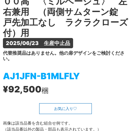
００高 〈ミルベージュ〉 左
右兼用 （両側サムターン錠
戸先加工なし ラクラクローズ
付）用
2025/06/23　生産中止品
代替推奨品はありません。他の扉デザインをご検討くださ
い。
AJ1JFN-B1MLFLY
¥92,500
梱
お気に入り
画像は該当品番を含む組合せ例です。
（該当品番以外の製品・部品も表示されています。）