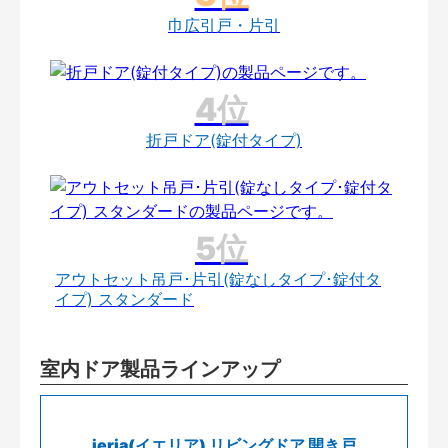
巾広引戸・片引
折戸ドア(錠付タイプ)
アウトセット吊戸･片引(錠なしタイプ･錠付タ
イプ) スタンダード
室内ドア製品ラインアップ
ieria(イエリア) リビングドア 開き戸