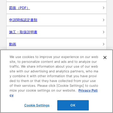
図面（PDF）
申請関係認定書類
施工・取扱説明書
動画
シミュレーションツール
We use cookies to improve your experience on our web
site, to personalize content and ads and to analyze our
24時間換気システム〈エアスマート〉
traffic. We share information about your use of our web
簡易設計見積ソフト
site with our advertising and analytics partners, who ma
y combine it with other information that you have provi
R&Dセンター環境測定・分析サービス
ded to them or that they have collected from your use
of their services. Please click [Cookie Settings] to custo
mize your cookie settings on our website.
Privacy Poli
商品マスター申し込み
cy
Cookie Settings
OK