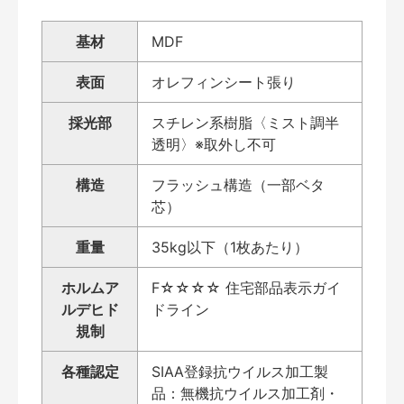
基材
MDF
表面
オレフィンシート張り
採光部
スチレン系樹脂〈ミスト調半
透明〉※取外し不可
構造
フラッシュ構造（一部ベタ
芯）
重量
35kg以下（1枚あたり）
ホルムア
F☆☆☆☆ 住宅部品表示ガイ
ルデヒド
ドライン
規制
各種認定
SIAA登録抗ウイルス加工製
品：無機抗ウイルス加工剤・