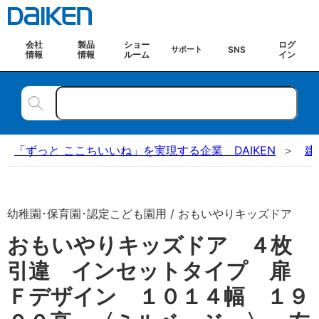
会社
製品
ショー
ログ
SNS
サポート
情報
情報
ルーム
イン
「ずっと ここちいいね」を実現する企業 DAIKEN
建
幼稚園･保育園･認定こども園用 / おもいやりキッズドア
おもいやりキッズドア ４枚
引違 インセットタイプ 扉
Ｆデザイン １０１４幅 １９