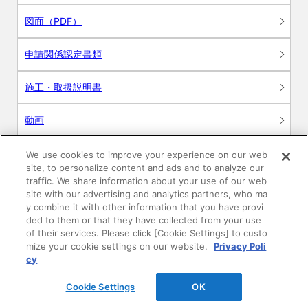
図面（PDF）
申請関係認定書類
施工・取扱説明書
動画
シミュレーションツール
We use cookies to improve your experience on our web
site, to personalize content and ads and to analyze our
24時間換気システム〈エアスマート〉
traffic. We share information about your use of our web
簡易設計見積ソフト
site with our advertising and analytics partners, who ma
y combine it with other information that you have provi
R&Dセンター環境測定・分析サービス
ded to them or that they have collected from your use
of their services. Please click [Cookie Settings] to custo
mize your cookie settings on our website.
Privacy Poli
商品マスター申し込み
cy
Cookie Settings
OK