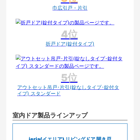
巾広引戸・片引
折戸ドア(錠付タイプ)
アウトセット吊戸･片引(錠なしタイプ･錠付タ
イプ) スタンダード
室内ドア製品ラインアップ
ieria(イエリア) リビングドア 開き戸