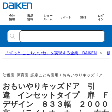
会社
製品
ショー
ログ
SNS
サポート
情報
情報
ルーム
イン
「ずっと ここちいいね」を実現する企業 DAIKEN
建
幼稚園･保育園･認定こども園用 / おもいやりキッズドア
おもいやりキッズドア 引
違 インセットタイプ 扉 Ｆ
デザイン ８３３幅 ２０００