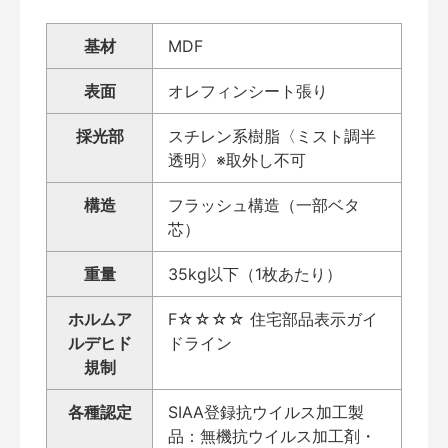
基材
MDF
表面
オレフィンシート張り
採光部
スチレン系樹脂〈ミスト調半
透明〉※取外し不可
構造
フラッシュ構造（一部ベタ
芯）
重量
35kg以下（1枚あたり）
ホルムア
F☆☆☆☆ 住宅部品表示ガイ
ルデヒド
ドライン
規制
各種認定
SIAA登録抗ウイルス加工製
品：無機抗ウイルス加工剤・