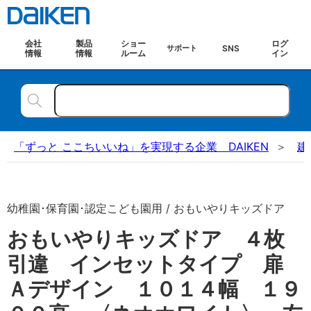
会社
製品
ショー
ログ
SNS
サポート
情報
情報
ルーム
イン
「ずっと ここちいいね」を実現する企業 DAIKEN
建
幼稚園･保育園･認定こども園用 / おもいやりキッズドア
おもいやりキッズドア ４枚
引違 インセットタイプ 扉
Ａデザイン １０１４幅 １９