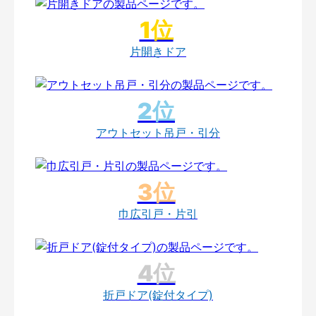
片開きドア
アウトセット吊戸・引分
巾広引戸・片引
折戸ドア(錠付タイプ)