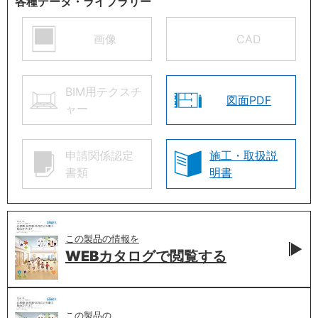
各種データ・ライブラリー
画像
CAD
BIM用テクスチ
図面PDF
ャー
申請関係認定
施工・取扱説
書類
明書
この製品の情報を
WEBカタログで
閲覧する
この製品の