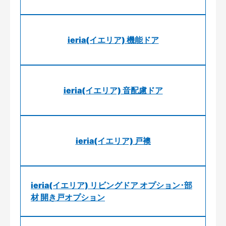
ieria(イエリア) 機能ドア
ieria(イエリア) 音配慮ドア
ieria(イエリア) 戸襖
ieria(イエリア) リビングドア オプション･部
材 開き戸オプション