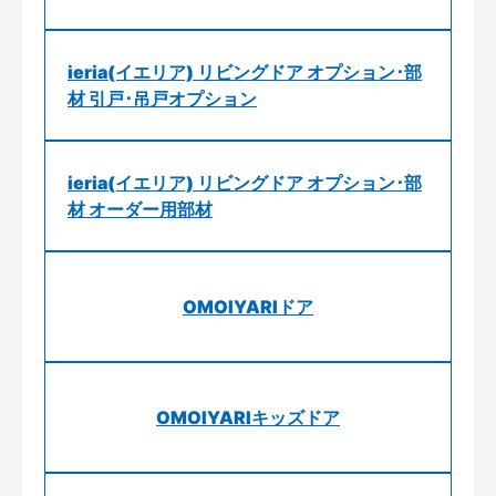
ieria(イエリア) リビングドア オプション･部
材 引戸･吊戸オプション
ieria(イエリア) リビングドア オプション･部
材 オーダー用部材
OMOIYARIドア
OMOIYARIキッズドア