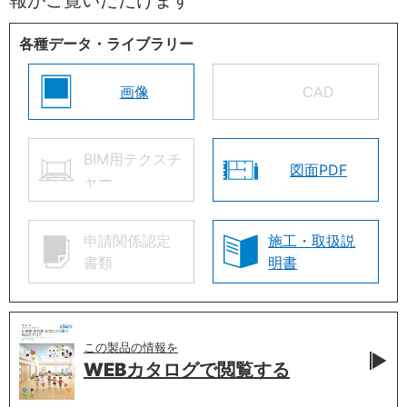
各種データ・ライブラリー
画像
CAD
BIM用テクスチ
図面PDF
ャー
申請関係認定
施工・取扱説
書類
明書
この製品の情報を
WEBカタログで
閲覧する