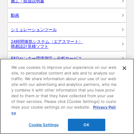
施工・取扱説明書
動画
シミュレーションツール
24時間換気システム〈エアスマート〉
簡易設計見積ソフト
R&Dセンター環境測定・分析サービス
We use cookies to improve your experience on our web
商品マスター申し込み
site, to personalize content and ads and to analyze our
traffic. We share information about your use of our web
site with our advertising and analytics partners, who ma
y combine it with other information that you have provi
ded to them or that they have collected from your use
of their services. Please click [Cookie Settings] to custo
mize your cookie settings on our website.
Privacy Poli
cy
電子公告
このWEBサイトについて
Cookie Settings
OK
プライバシーポリシー