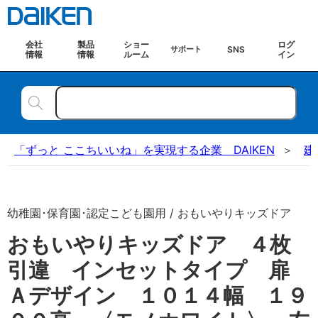
会社
製品
ショー
ログ
SNS
サポート
情報
情報
ルーム
イン
「ずっと ここちいいね」を実現する企業 DAIKEN
建
幼稚園･保育園･認定こども園用 / おもいやりキッズドア
おもいやりキッズドア ４枚
引違 インセットタイプ 扉
Ａデザイン １０１４幅 １９