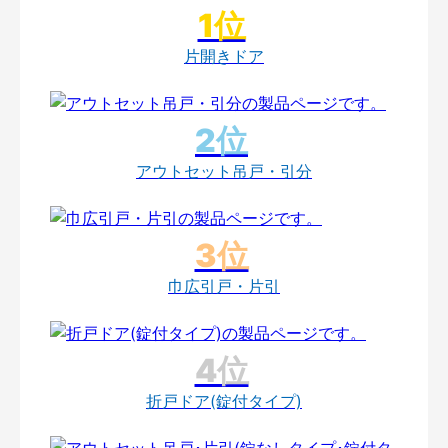
片開きドア
アウトセット吊戸・引分
巾広引戸・片引
折戸ドア(錠付タイプ)