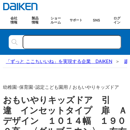
会社
製品
ショー
ログ
SNS
サポート
情報
情報
ルーム
イン
「ずっと ここちいいね」を実現する企業 DAIKEN
建
幼稚園･保育園･認定こども園用 / おもいやりキッズドア
おもいやりキッズドア 引
違 インセットタイプ 扉 Ａ
デザイン １０１４幅 １９０