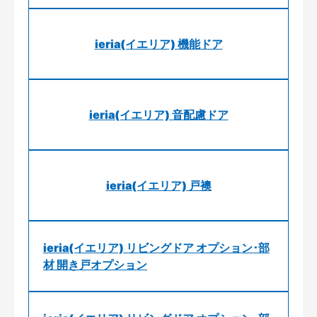
ieria(イエリア) 機能ドア
ieria(イエリア) 音配慮ドア
ieria(イエリア) 戸襖
ieria(イエリア) リビングドア オプション･部
材 開き戸オプション