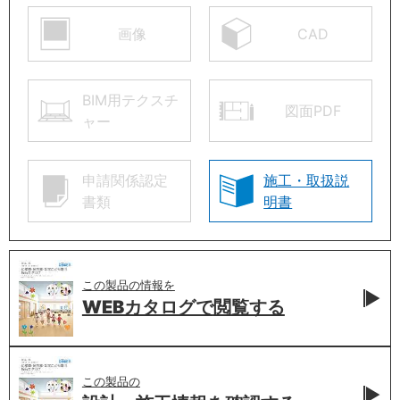
画像
CAD
BIM用テクスチ
図面PDF
ャー
申請関係認定
施工・取扱説
書類
明書
この製品の情報を
WEBカタログで
閲覧する
この製品の