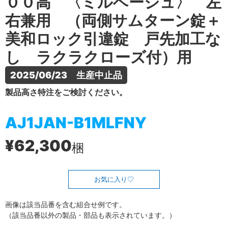
００高 〈ミルベージュ〉 左
右兼用 （両側サムターン錠＋
美和ロック引違錠 戸先加工な
し ラクラクローズ付）用
2025/06/23　生産中止品
製品高さ特注をご検討ください。
AJ1JAN-B1MLFNY
¥62,300
梱
お気に入り
画像は該当品番を含む組合せ例です。
（該当品番以外の製品・部品も表示されています。）