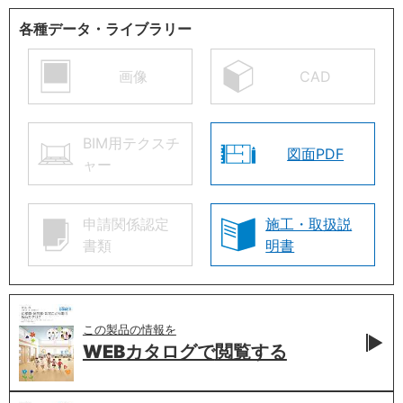
各種データ・ライブラリー
画像
CAD
BIM用テクスチ
図面PDF
ャー
申請関係認定
施工・取扱説
書類
明書
この製品の情報を
WEBカタログで
閲覧する