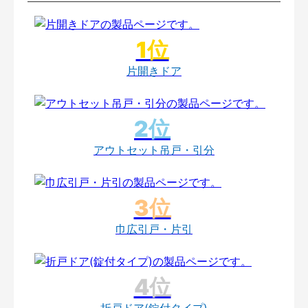
片開きドア
アウトセット吊戸・引分
巾広引戸・片引