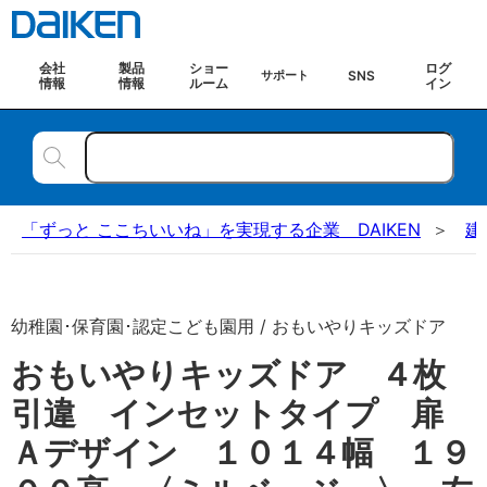
会社
製品
ショー
ログ
SNS
サポート
情報
情報
ルーム
イン
「ずっと ここちいいね」を実現する企業 DAIKEN
建
幼稚園･保育園･認定こども園用 / おもいやりキッズドア
おもいやりキッズドア ４枚
引違 インセットタイプ 扉
Ａデザイン １０１４幅 １９