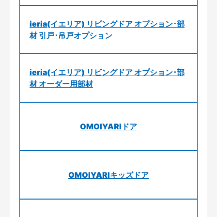
ieria(イエリア) リビングドア オプション･部
材 引戸･吊戸オプション
ieria(イエリア) リビングドア オプション･部
材 オーダー用部材
OMOIYARIドア
OMOIYARIキッズドア