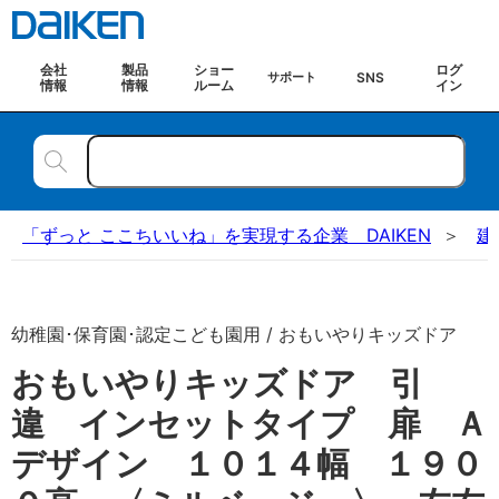
会社
製品
ショー
ログ
SNS
サポート
情報
情報
ルーム
イン
「ずっと ここちいいね」を実現する企業 DAIKEN
建
幼稚園･保育園･認定こども園用 / おもいやりキッズドア
おもいやりキッズドア 引
違 インセットタイプ 扉 Ａ
デザイン １０１４幅 １９０