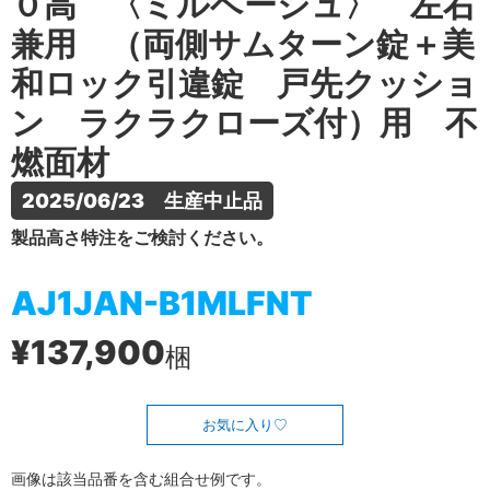
０高 〈ミルベージュ〉 左右
兼用 （両側サムターン錠＋美
和ロック引違錠 戸先クッショ
ン ラクラクローズ付）用 不
燃面材
2025/06/23　生産中止品
製品高さ特注をご検討ください。
AJ1JAN-B1MLFNT
¥137,900
梱
お気に入り
画像は該当品番を含む組合せ例です。