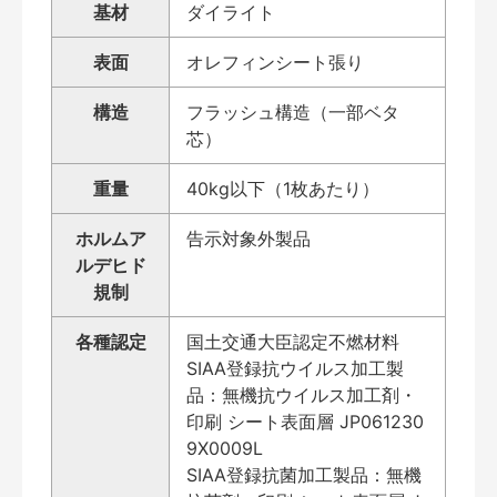
基材
ダイライト
表面
オレフィンシート張り
構造
フラッシュ構造（一部ベタ
芯）
重量
40kg以下（1枚あたり）
ホルムア
告示対象外製品
ルデヒド
規制
各種認定
国土交通大臣認定不燃材料
SIAA登録抗ウイルス加工製
品：無機抗ウイルス加工剤・
印刷 シート表面層 JP061230
9X0009L
SIAA登録抗菌加工製品：無機