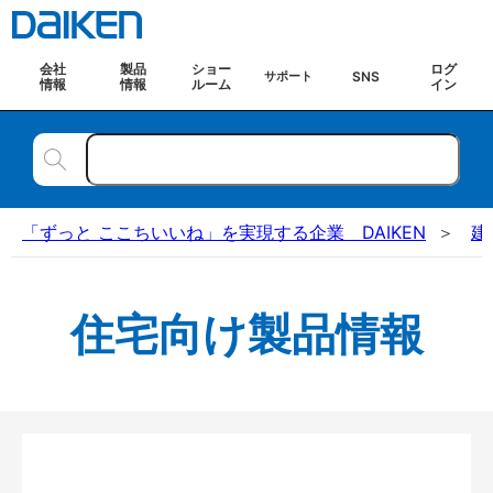
会社
製品
ショー
ログ
SNS
サポート
情報
情報
ルーム
イン
「ずっと ここちいいね」を実現する企業 DAIKEN
建
住宅向け製品情報