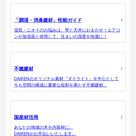
「調湿・消臭建材」性能ガイド
湿気・ニオイのお悩みは、壁と天井におまかせ！エアコ
ンや加湿器と併用して、住まいの湿度を快適に！
不燃建材
DAIKENのオリジナル素材『ダイライト』を中心として
今も空間の構成に重要な役割を果たす不燃建材。
国産材活用
あなたの地域の木を内装材に。
DAIKENがお手伝いいたします。