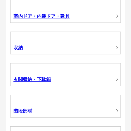
室内ドア・内装ドア・建具
収納
玄関収納・下駄箱
階段部材