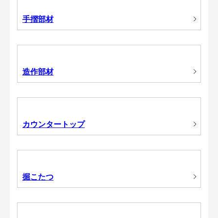
手摺部材
造作部材
カウンタートップ
掘こたつ