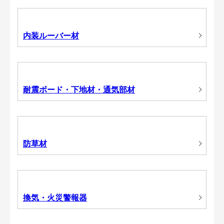
内装ルーバー材
耐震ボード・下地材・通気部材
防草材
換気・火災警報器