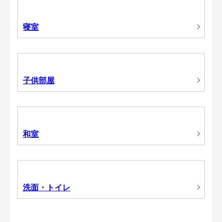
寝室
子供部屋
和室
洗面・トイレ