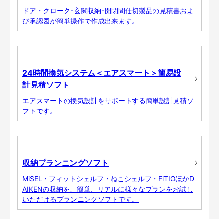
ドア・クローク･玄関収納･開閉間仕切製品の見積書およ
び承認図が簡単操作で作成出来ます。
24時間換気システム＜エアスマート＞簡易設
計見積ソフト
エアスマートの換気設計をサポートする簡単設計見積ソ
フトです。
収納プランニングソフト
MiSEL・フィットシェルフ・ねこシェルフ・FiTIOほかD
AIKENの収納を、簡単、リアルに様々なプランをお試し
いただけるプランニングソフトです。