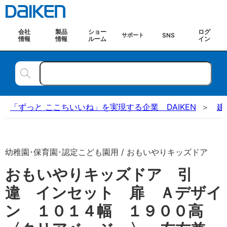
会社
製品
ショー
ログ
SNS
サポート
情報
情報
ルーム
イン
「ずっと ここちいいね」を実現する企業 DAIKEN
建
幼稚園･保育園･認定こども園用 / おもいやりキッズドア
おもいやりキッズドア 引
違 インセット 扉 Ａデザイ
ン １０１４幅 １９００高