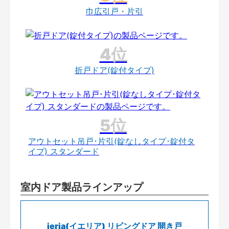
巾広引戸・片引
折戸ドア(錠付タイプ)
アウトセット吊戸･片引(錠なしタイプ･錠付タ
イプ) スタンダード
室内ドア製品ラインアップ
ieria(イエリア) リビングドア 開き戸