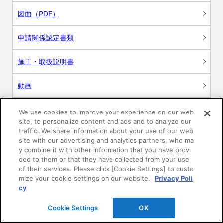
図面（PDF）
申請関係認定書類
施工・取扱説明書
動画
シミュレーションツール
We use cookies to improve your experience on our web
site, to personalize content and ads and to analyze our
24時間換気システム〈エアスマート〉
traffic. We share information about your use of our web
簡易設計見積ソフト
site with our advertising and analytics partners, who ma
y combine it with other information that you have provi
R&Dセンター環境測定・分析サービス
ded to them or that they have collected from your use
of their services. Please click [Cookie Settings] to custo
mize your cookie settings on our website.
Privacy Poli
商品マスター申し込み
cy
Cookie Settings
OK