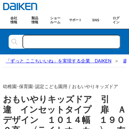
会社
製品
ショー
ログ
SNS
サポート
情報
情報
ルーム
イン
「ずっと ここちいいね」を実現する企業 DAIKEN
建
幼稚園･保育園･認定こども園用 / おもいやりキッズドア
おもいやりキッズドア 引
違 インセットタイプ 扉 Ａ
デザイン １０１４幅 １９０