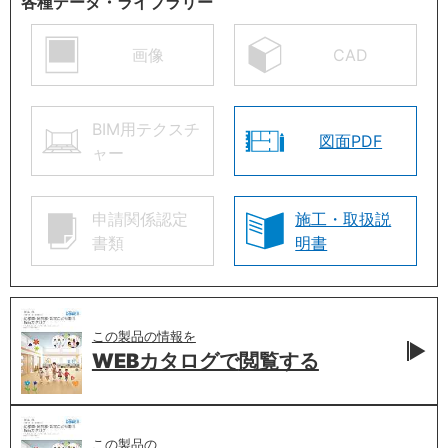
各種データ・ライブラリー
画像
CAD
BIM用テクスチ
図面PDF
ャー
申請関係認定
施工・取扱説
書類
明書
この製品の情報を
WEBカタログで
閲覧する
この製品の