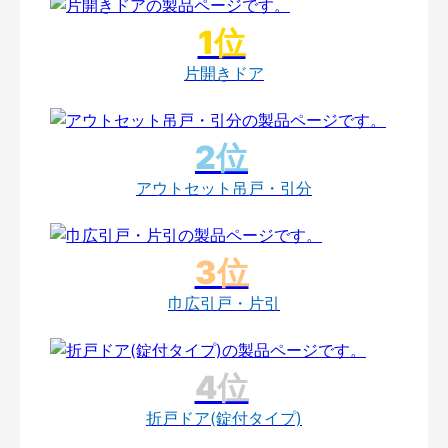
片開きドア
アウトセット吊戸・引分
巾広引戸・片引
折戸ドア(錠付タイプ)