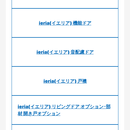
ieria(イエリア) 機能ドア
ieria(イエリア) 音配慮ドア
ieria(イエリア) 戸襖
ieria(イエリア) リビングドア オプション･部
材 開き戸オプション