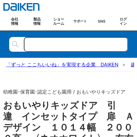
会社
製品
ショー
ログ
SNS
サポート
情報
情報
ルーム
イン
「ずっと ここちいいね」を実現する企業 DAIKEN
建
幼稚園･保育園･認定こども園用 / おもいやりキッズドア
おもいやりキッズドア 引
違 インセットタイプ 扉 Ａ
デザイン １０１４幅 ２００