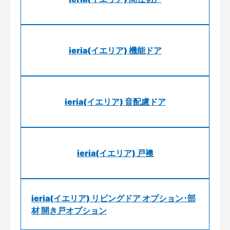
ieria(イエリア) 機能ドア
ieria(イエリア) 音配慮ドア
ieria(イエリア) 戸襖
ieria(イエリア) リビングドア オプション･部
材 開き戸オプション