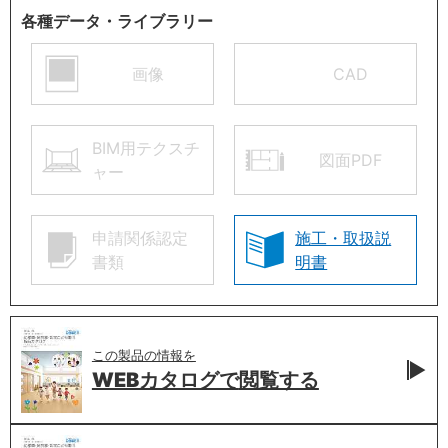
各種データ・ライブラリー
画像
CAD
BIM用テクスチ
図面PDF
ャー
申請関係認定
施工・取扱説
書類
明書
この製品の情報を
WEBカタログで
閲覧する