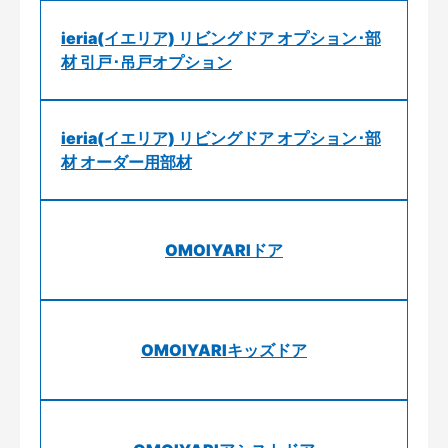
ieria(イエリア) リビングドア オプション･部
材 引戸･吊戸オプション
ieria(イエリア) リビングドア オプション･部
材 オーダー用部材
OMOIYARIドア
OMOIYARIキッズドア