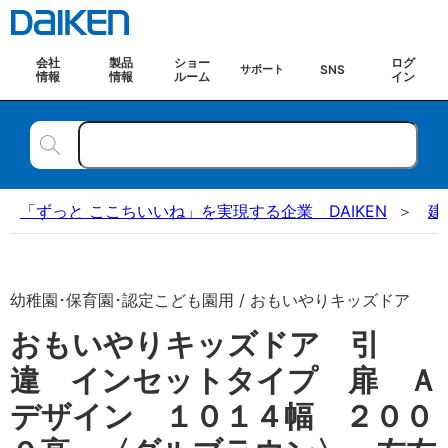
会社
製品
ショー
ログ
SNS
サポート
情報
情報
ルーム
イン
「ずっと ここちいいね」を実現する企業 DAIKEN
建
幼稚園･保育園･認定こども園用 / おもいやりキッズドア
おもいやりキッズドア 引
違 インセットタイプ 扉 Ａ
デザイン １０１４幅 ２００