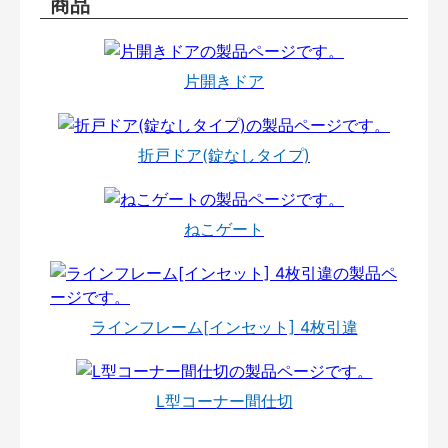
商品
片開きドア
折戸ドア(錠なしタイプ)
ねこゲート
ラインフレーム[インセット] 4枚引違
L型コーナー間仕切