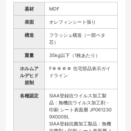
基材
MDF
表面
オレフィンシート張り
構造
フラッシュ構造（一部ベタ
芯）
重量
35kg以下（1枚あたり）
ホルムア
F☆☆☆☆ 住宅部品表示ガイ
ルデヒド
ドライン
規制
各種認定
SIAA登録抗ウイルス加工製
品：無機抗ウイルス加工剤・
印刷 シート表面層 JP061230
9X0009L
SIAA登録抗菌加工製品：無機
抗菌剤・印刷 シート表面層 J