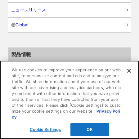
ニュースリリース
Global
製品情報
素材情報
We use cookies to improve your experience on our web
site, to personalize content and ads and to analyze our
traffic. We share information about your use of our web
建材製品情報 総合TOP
site with our advertising and analytics partners, who ma
y combine it with other information that you have provi
住宅向け
ded to them or that they have collected from your use
of their services. Please click [Cookie Settings] to custo
mize your cookie settings on our website.
Privacy Poli
公共・商業施設向け
cy
リフォーム
Cookie Settings
OK