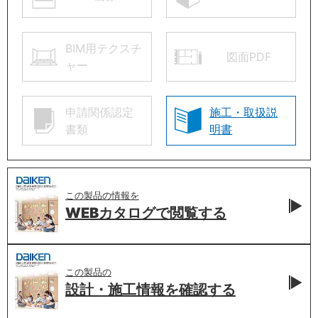
BIM用テクスチ
図面PDF
ャー
申請関係認定
施工・取扱説
書類
明書
この製品の情報を
WEBカタログで
閲覧する
この製品の
設計・施工情報を
確認する