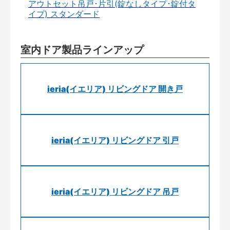
アウトセット吊戸･片引(錠なしタイプ･錠付タ
イプ) スタンダード
室内ドア製品ラインアップ
ieria(イエリア) リビングドア 開き戸
ieria(イエリア) リビングドア 引戸
ieria(イエリア) リビングドア 吊戸