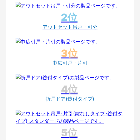
アウトセット吊戸・引分
巾広引戸・片引
折戸ドア(錠付タイプ)