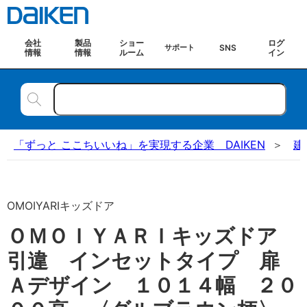
会社
製品
ショー
ログ
SNS
サポート
情報
情報
ルーム
イン
「ずっと ここちいいね」を実現する企業 DAIKEN
建
OMOIYARIキッズドア
ＯＭＯＩＹＡＲＩキッズドア
引違 インセットタイプ 扉
Ａデザイン １０１４幅 ２０