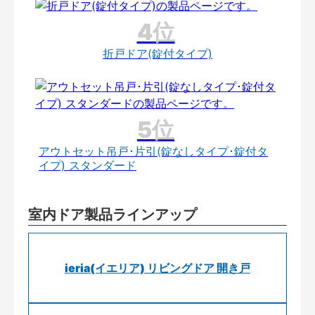
折戸ドア(錠付タイプ)
アウトセット吊戸･片引(錠なしタイプ･錠付タ
イプ) スタンダード
室内ドア製品ラインアップ
ieria(イエリア) リビングドア 開き戸