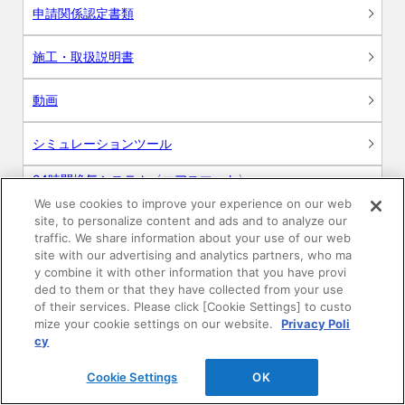
申請関係認定書類
施工・取扱説明書
動画
シミュレーションツール
24時間換気システム〈エアスマート〉
簡易設計見積ソフト
We use cookies to improve your experience on our web
site, to personalize content and ads and to analyze our
R&Dセンター環境測定・分析サービス
traffic. We share information about your use of our web
site with our advertising and analytics partners, who ma
y combine it with other information that you have provi
商品マスター申し込み
ded to them or that they have collected from your use
of their services. Please click [Cookie Settings] to custo
mize your cookie settings on our website.
Privacy Poli
cy
Cookie Settings
OK