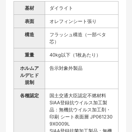
基材
ダイライト
表面
オレフィンシート張り
構造
フラッシュ構造（一部ベタ
芯）
重量
40kg以下（1枚あたり）
ホルムア
告示対象外製品
ルデヒド
規制
各種認定
国土交通大臣認定不燃材料
SIAA登録抗ウイルス加工製
品：無機抗ウイルス加工剤・
印刷 シート表面層 JP061230
9X0009L
SIAA登録抗菌加工製品：無機