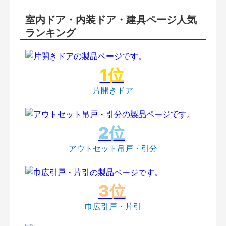
室内ドア・内装ドア・建具ページ人気
ランキング
片開きドア
アウトセット吊戸・引分
巾広引戸・片引