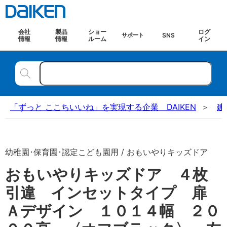
会社
製品
ショー
ログ
SNS
サポート
情報
情報
ルーム
イン
「ずっと ここちいいね」を実現する企業 DAIKEN
建
幼稚園･保育園･認定こども園用 / おもいやりキッズドア
おもいやりキッズドア ４枚
引違 インセットタイプ 扉
Ａデザイン １０１４幅 ２０