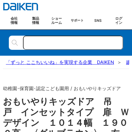
会社
製品
ショー
ログ
SNS
サポート
情報
情報
ルーム
イン
「ずっと ここちいいね」を実現する企業 DAIKEN
建
幼稚園･保育園･認定こども園用 / おもいやりキッズドア
おもいやりキッズドア 吊
戸 インセットタイプ 扉 Ｗ
デザイン １０１４幅 １９０