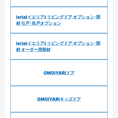
ieria(イエリア) リビングドア オプション･部
材 引戸･吊戸オプション
ieria(イエリア) リビングドア オプション･部
材 オーダー用部材
OMOIYARIドア
OMOIYARIキッズドア