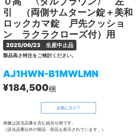
０高 〈ダルブラウン〉 左
引 （両側サムターン錠＋美和
ロックカマ錠 戸先クッショ
ン ラクラクローズ付）用
2025/06/23　生産中止品
製品高さ特注をご検討ください。
AJ1HWN-B1MWLMN
¥184,500
梱
お気に入り
画像は該当品番を含む組合せ例です。
（該当品番以外の製品・部品も表示されています。）