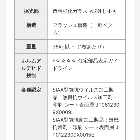
採光部
透明強化ガラス ※取外し不可
構造
フラッシュ構造（一部ベタ
芯）
重量
35kg以下（1枚あたり）
ホルムア
F☆☆☆☆ 住宅部品表示ガイ
ルデヒド
ドライン
規制
各種認定
SIAA登録抗ウイルス加工製
品：無機抗ウイルス加工剤・
印刷 シート表面層 JP061230
9X0009L
SIAA登録抗菌加工製品：無機
抗菌剤・印刷 シート表面層 J
P0122309X0015E