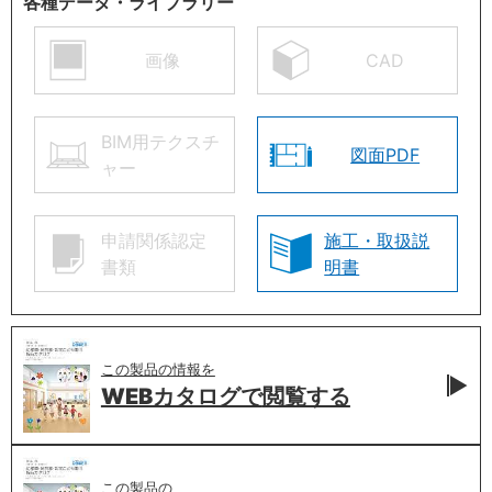
各種データ・ライブラリー
画像
CAD
BIM用テクスチ
図面PDF
ャー
申請関係認定
施工・取扱説
書類
明書
この製品の情報を
WEBカタログで
閲覧する
この製品の