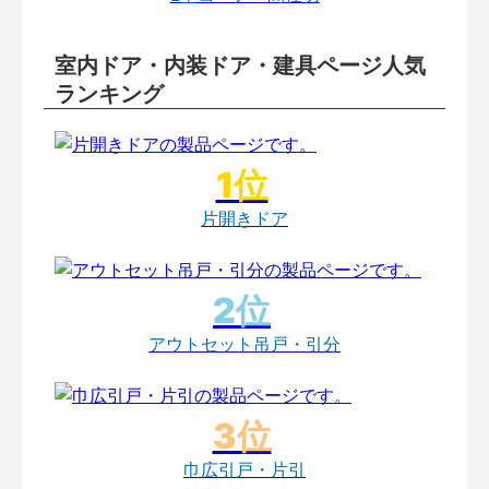
室内ドア・内装ドア・建具ページ人気
ランキング
片開きドア
アウトセット吊戸・引分
巾広引戸・片引