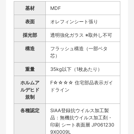
基材
MDF
表面
オレフィンシート張り
採光部
透明強化ガラス ※取外し不可
構造
フラッシュ構造（一部ベタ
芯）
重量
35kg以下（1枚あたり）
ホルムア
F☆☆☆☆ 住宅部品表示ガイ
ルデヒド
ドライン
規制
各種認定
SIAA登録抗ウイルス加工製
品：無機抗ウイルス加工剤・
印刷 シート表面層 JP061230
9X0009L