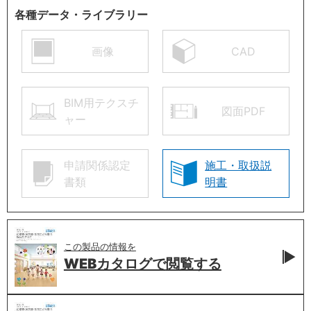
各種データ・ライブラリー
画像
CAD
BIM用テクスチ
図面PDF
ャー
申請関係認定
施工・取扱説
書類
明書
この製品の情報を
WEBカタログで
閲覧する