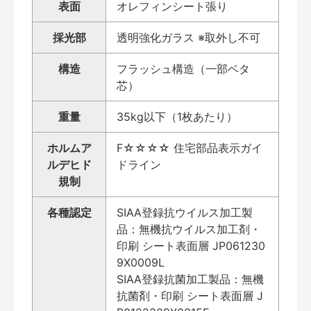
表面
オレフィンシート張り
採光部
透明強化ガラス ※取外し不可
構造
フラッシュ構造（一部ベタ
芯）
重量
35kg以下（1枚あたり）
ホルムア
F☆☆☆☆ 住宅部品表示ガイ
ルデヒド
ドライン
規制
各種認定
SIAA登録抗ウイルス加工製
品：無機抗ウイルス加工剤・
印刷 シート表面層 JP061230
9X0009L
SIAA登録抗菌加工製品：無機
抗菌剤・印刷 シート表面層 J