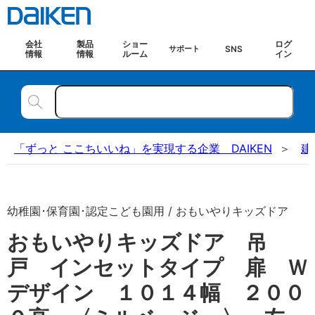
会社
製品
ショー
ログ
SNS
サポート
情報
情報
ルーム
イン
「ずっと ここちいいね」を実現する企業 DAIKEN
建
幼稚園･保育園･認定こども園用 / おもいやりキッズドア
おもいやりキッズドア 吊
戸 インセットタイプ 扉 Ｗ
デザイン １０１４幅 ２００