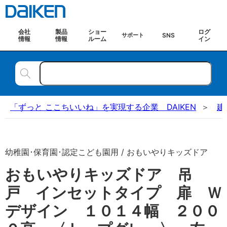
会社
製品
ショー
ログ
SNS
サポート
情報
情報
ルーム
イン
「ずっと ここちいいね」を実現する企業 DAIKEN
建
幼稚園･保育園･認定こども園用 / おもいやりキッズドア
おもいやりキッズドア 吊
戸 インセットタイプ 扉 Ｗ
デザイン １０１４幅 ２００