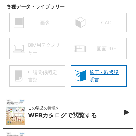
各種データ・ライブラリー
画像
CAD
BIM用テクスチ
図面PDF
ャー
申請関係認定
施工・取扱説
書類
明書
この製品の情報を
WEBカタログで
閲覧する