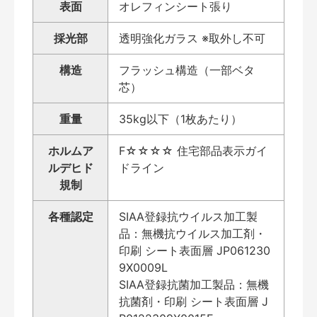
表面
オレフィンシート張り
採光部
透明強化ガラス ※取外し不可
構造
フラッシュ構造（一部ベタ
芯）
重量
35kg以下（1枚あたり）
ホルムア
F☆☆☆☆ 住宅部品表示ガイ
ルデヒド
ドライン
規制
各種認定
SIAA登録抗ウイルス加工製
品：無機抗ウイルス加工剤・
印刷 シート表面層 JP061230
9X0009L
SIAA登録抗菌加工製品：無機
抗菌剤・印刷 シート表面層 J