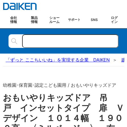
会社
製品
ショー
ログ
SNS
サポート
情報
情報
ルーム
イン
「ずっと ここちいいね」を実現する企業 DAIKEN
建
幼稚園･保育園･認定こども園用 / おもいやりキッズドア
おもいやりキッズドア 吊
戸 インセットタイプ 扉 Ｖ
デザイン １０１４幅 １９０