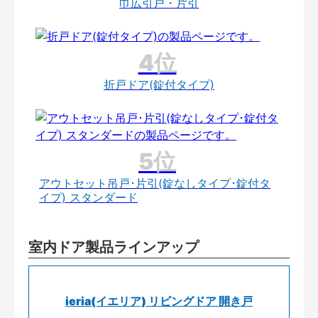
巾広引戸・片引
折戸ドア(錠付タイプ)
アウトセット吊戸･片引(錠なしタイプ･錠付タ
イプ) スタンダード
室内ドア製品ラインアップ
ieria(イエリア) リビングドア 開き戸