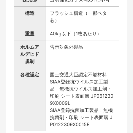
構造
フラッシュ構造（一部ベタ
芯）
重量
40kg以下（1枚あたり）
ホルムア
告示対象外製品
ルデヒド
規制
各種認定
国土交通大臣認定不燃材料
SIAA登録抗ウイルス加工製
品：無機抗ウイルス加工剤・
印刷 シート表面層 JP061230
9X0009L
SIAA登録抗菌加工製品：無機
抗菌剤・印刷 シート表面層 J
P0122309X0015E