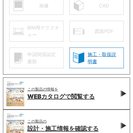
画像
CAD
BIM用テクスチ
図面PDF
ャー
申請関係認定
施工・取扱説
書類
明書
この製品の情報を
WEBカタログで
閲覧する
この製品の
設計・施工情報を
確認する