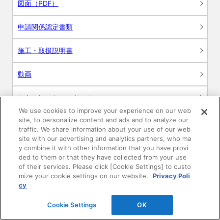
図面（PDF）
申請関係認定書類
施工・取扱説明書
動画
シミュレーションツール
We use cookies to improve your experience on our web
24時間換気システム〈エアスマート〉
site, to personalize content and ads and to analyze our
簡易設計見積ソフト
traffic. We share information about your use of our web
site with our advertising and analytics partners, who ma
R&Dセンター環境測定・分析サービス
y combine it with other information that you have provi
ded to them or that they have collected from your use
of their services. Please click [Cookie Settings] to custo
商品マスター申し込み
mize your cookie settings on our website.
Privacy Poli
cy
Cookie Settings
OK