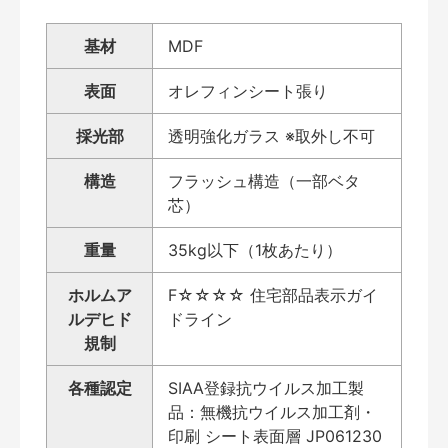
基材
MDF
表面
オレフィンシート張り
採光部
透明強化ガラス ※取外し不可
構造
フラッシュ構造（一部ベタ
芯）
重量
35kg以下（1枚あたり）
ホルムア
F☆☆☆☆ 住宅部品表示ガイ
ルデヒド
ドライン
規制
各種認定
SIAA登録抗ウイルス加工製
品：無機抗ウイルス加工剤・
印刷 シート表面層 JP061230