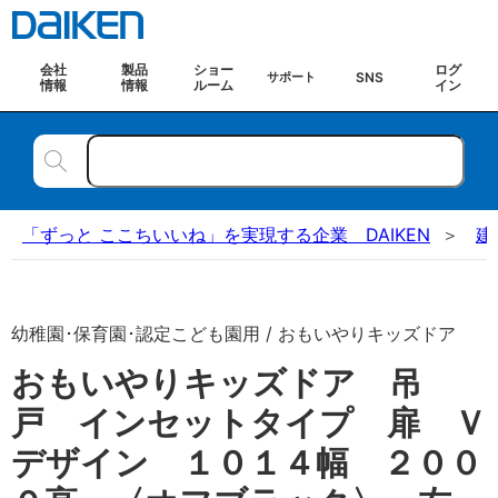
会社
製品
ショー
ログ
SNS
サポート
情報
情報
ルーム
イン
「ずっと ここちいいね」を実現する企業 DAIKEN
建
幼稚園･保育園･認定こども園用 / おもいやりキッズドア
おもいやりキッズドア 吊
戸 インセットタイプ 扉 Ｖ
デザイン １０１４幅 ２００