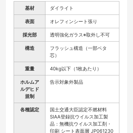
基材
ダイライト
表面
オレフィンシート張り
採光部
透明強化ガラス※取外し不可
構造
フラッシュ構造（一部ベタ
芯）
重量
40kg以下（1枚あたり）
ホルムア
告示対象外製品
ルデヒド
規制
各種認定
国土交通大臣認定不燃材料
SIAA登録抗ウイルス加工製
品：無機抗ウイルス加工剤・
印刷 シート表面層 JP061230