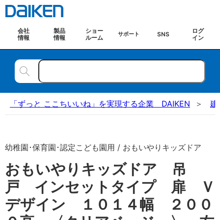
会社
製品
ショー
ログ
SNS
サポート
情報
情報
ルーム
イン
「ずっと ここちいいね」を実現する企業 DAIKEN
建
幼稚園･保育園･認定こども園用 / おもいやりキッズドア
おもいやりキッズドア 吊
戸 インセットタイプ 扉 Ｖ
デザイン １０１４幅 ２００