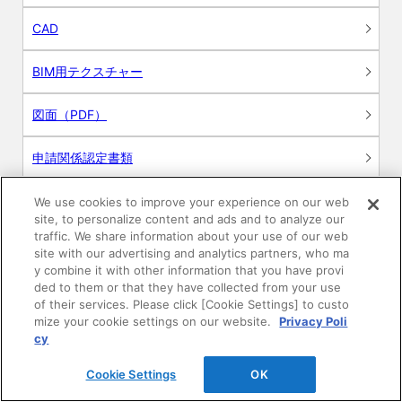
CAD
BIM用テクスチャー
図面（PDF）
申請関係認定書類
施工・取扱説明書
We use cookies to improve your experience on our web
site, to personalize content and ads and to analyze our
traffic. We share information about your use of our web
動画
site with our advertising and analytics partners, who ma
y combine it with other information that you have provi
シミュレーションツール
ded to them or that they have collected from your use
of their services. Please click [Cookie Settings] to custo
mize your cookie settings on our website.
Privacy Poli
24時間換気システム〈エアスマート〉
簡易設計見積ソフト
cy
R&Dセンター環境測定・分析サービス
Cookie Settings
OK