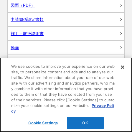
図面（PDF）
申請関係認定書類
施工・取扱説明書
動画
シミュレーションツール
We use cookies to improve your experience on our web
site, to personalize content and ads and to analyze our
24時間換気システム〈エアスマート〉
traffic. We share information about your use of our web
簡易設計見積ソフト
site with our advertising and analytics partners, who ma
y combine it with other information that you have provi
R&Dセンター環境測定・分析サービス
ded to them or that they have collected from your use
of their services. Please click [Cookie Settings] to custo
商品マスター申し込み
mize your cookie settings on our website.
Privacy Poli
cy
Cookie Settings
OK