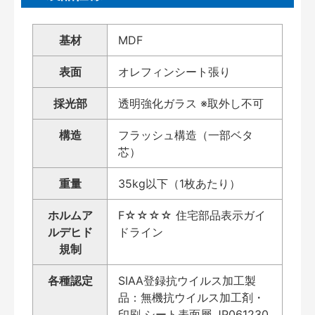
基材
MDF
表面
オレフィンシート張り
採光部
透明強化ガラス ※取外し不可
構造
フラッシュ構造（一部ベタ
芯）
重量
35kg以下（1枚あたり）
ホルムア
F☆☆☆☆ 住宅部品表示ガイ
ルデヒド
ドライン
規制
各種認定
SIAA登録抗ウイルス加工製
品：無機抗ウイルス加工剤・
印刷 シート表面層 JP061230