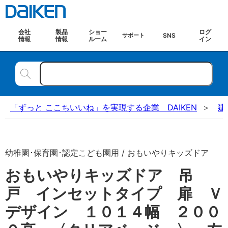
会社
製品
ショー
ログ
SNS
サポート
情報
情報
ルーム
イン
「ずっと ここちいいね」を実現する企業 DAIKEN
建
幼稚園･保育園･認定こども園用 / おもいやりキッズドア
おもいやりキッズドア 吊
戸 インセットタイプ 扉 Ｖ
デザイン １０１４幅 ２００