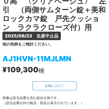
０高 〈クリアベージュ〉 左
引 （両側サムターン錠＋美和
ロックカマ錠 戸先クッショ
ン ラクラクローズ付）用
2025/06/23　生産中止品
他の色柄をご検討ください。
AJ1HVN-11MJLMN
¥109,300
梱
お気に入り
画像は該当品番を含む組合せ例です。
（該当品番以外の製品・部品も表示されています。）