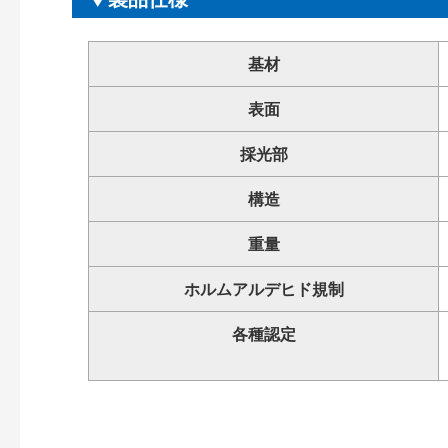
基材
表面
採光部
構造
重量
ホルムアルデヒド規制
各種認定