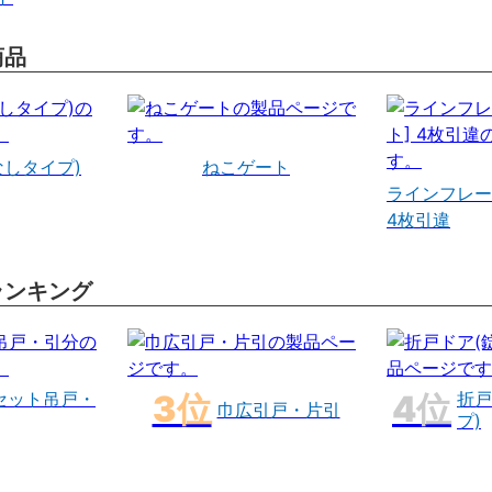
商品
なしタイプ)
ねこゲート
ラインフレー
4枚引違
ランキング
セット吊戸・
折戸
巾広引戸・片引
プ)