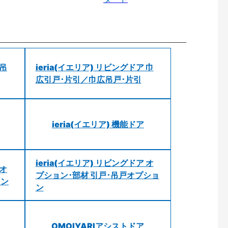
 吊
ieria(イエリア) リビングドア 巾
広引戸･片引／巾広吊戸･片引
ieria(イエリア) 機能ドア
ieria(イエリア) リビングドア オ
 オ
プション･部材 引戸･吊戸オプショ
ョン
ン
OMOIYARIアシストドア