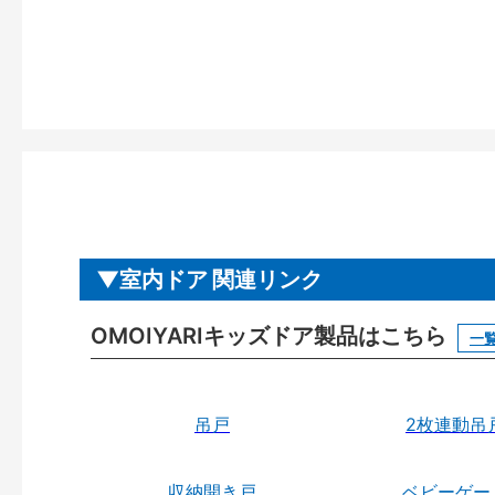
室内ドア 関連リンク
OMOIYARIキッズドア製品はこちら
一
吊戸
2枚連動吊
収納開き戸
ベビーゲー