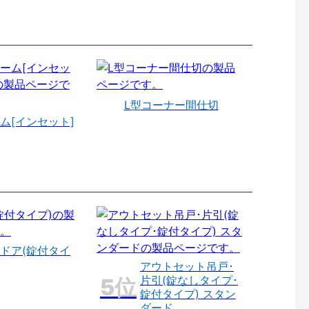
L型コーナー間仕切
ム[インセット]
ドア(錠付タイ
アウトセット吊戸･
片引(錠なしタイプ･
錠付タイプ) スタン
ダード