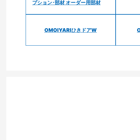
プション･部材 オーダー用部材
OMOIYARIひきドアW