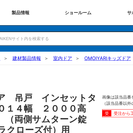
製品
情報
ショー
ルーム
サ
N
建材製品情報
室内ドア
OMOIYARIキッズドア
ア 吊戸 インセットタ
画像は該当品番
（該当品番以外
１０１４幅 ２０００高
受注から
 （両側サムターン錠
ラクローズ付）用