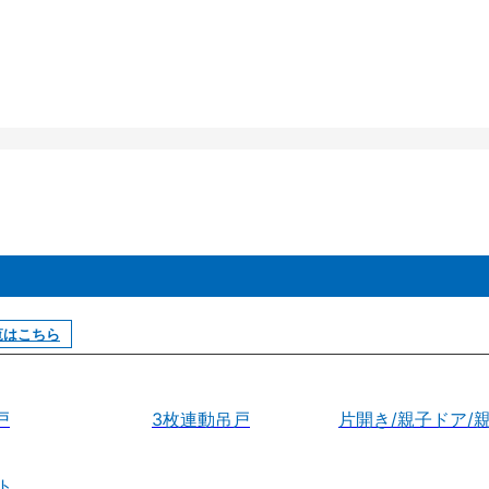
覧はこちら
戸
3枚連動吊戸
片開き/親子ドア/
ト