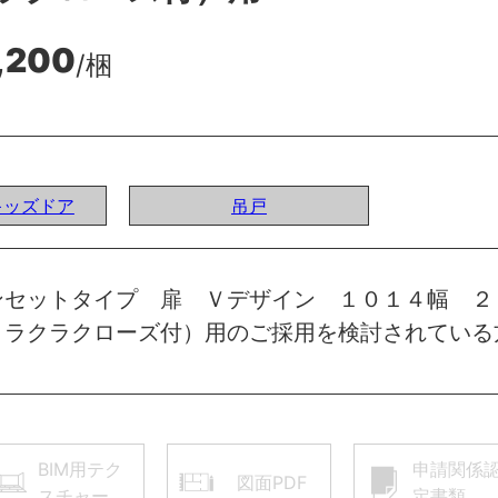
,200
/梱
Iキッズドア
吊戸
ンセットタイプ 扉 Ｖデザイン １０１４幅 
 ラクラクローズ付）用のご採用を検討されている
BIM用テク
申請関係
図面PDF
スチャー
定書類