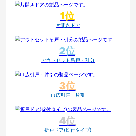
片開きドア
アウトセット吊戸・引分
巾広引戸・片引
折戸ドア(錠付タイプ)