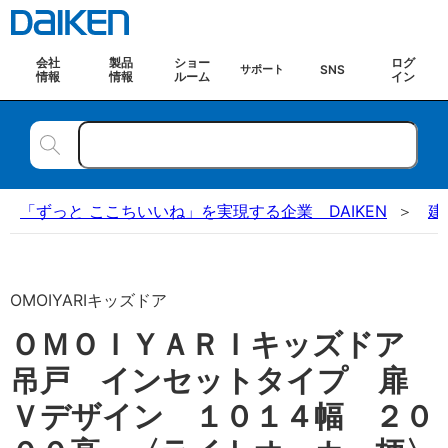
会社
製品
ショー
ログ
SNS
サポート
情報
情報
ルーム
イン
「ずっと ここちいいね」を実現する企業 DAIKEN
建
OMOIYARIキッズドア
ＯＭＯＩＹＡＲＩキッズドア
吊戸 インセットタイプ 扉
Ｖデザイン １０１４幅 ２０