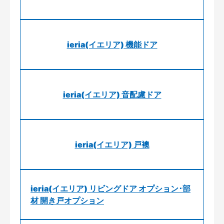
ieria(イエリア) 機能ドア
ieria(イエリア) 音配慮ドア
ieria(イエリア) 戸襖
ieria(イエリア) リビングドア オプション･部
材 開き戸オプション