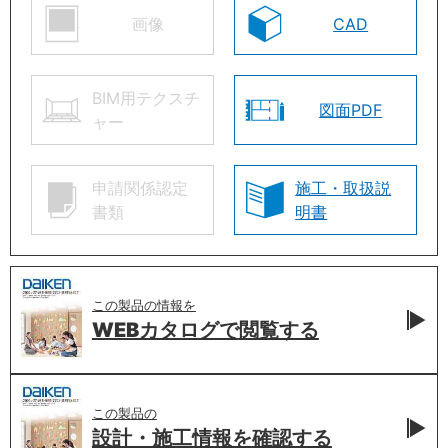
画像
CAD
BIM用テクスチ
図面PDF
ャー
申請関係認定
施工・取扱説
書類
明書
この製品の情報を
WEBカタログで
閲覧する
この製品の
設計・施工情報を
確認する