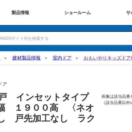
製品
情報
ショー
ルーム
サ
N
建材製品情報
室内ドア
おもいやりキッズドア(
ドア
吊戸 インセットタイプ
画像は該当品番
（該当品番以外
幅 １９００高 〈ネオ
し 戸先加工なし ラク