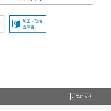
認
施工・取扱
説明書
お気に入り