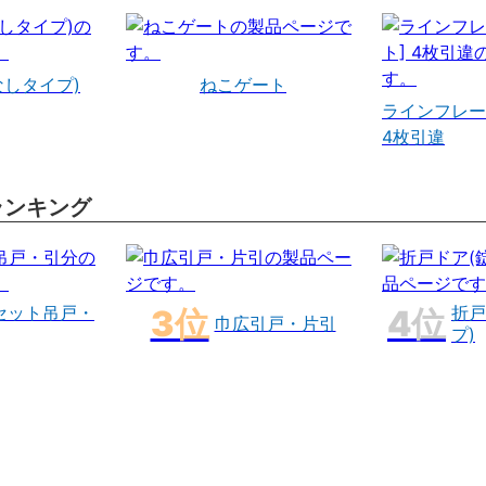
なしタイプ)
ねこゲート
ラインフレー
4枚引違
ランキング
セット吊戸・
折戸
巾広引戸・片引
プ)