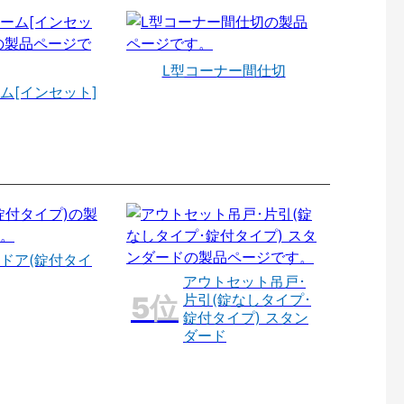
L型コーナー間仕切
ム[インセット]
ドア(錠付タイ
アウトセット吊戸･
片引(錠なしタイプ･
錠付タイプ) スタン
ダード