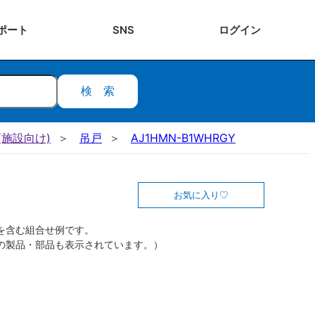
ポート
SNS
ログ
イン
検索
施設向け)
吊戸
AJ1HMN-B1WHRGY
お気に入り
を含む組合せ例です。
の製品・部品も表示されています。）