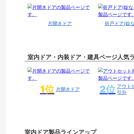
片開きドア
折戸ドア(錠
室内ドア・内装ドア・建具ページ人気
アウト
片開きドア
引分
室内ドア製品ラインアップ