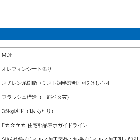
MDF
オレフィンシート張り
スチレン系樹脂〈ミスト調半透明〉※取外し不可
フラッシュ構造（一部ベタ芯）
35kg以下（1枚あたり）
F☆☆☆☆ 住宅部品表示ガイドライン
SIAA登録抗ウイルス加工製品：無機抗ウイルス加工剤・印刷 シート