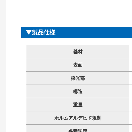
製品仕様
基材
表面
採光部
構造
重量
ホルムアルデヒド規制
各種認定