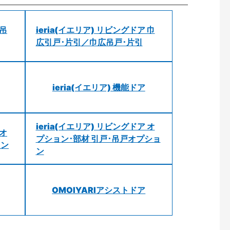
 吊
ieria(イエリア) リビングドア 巾
広引戸･片引／巾広吊戸･片引
ieria(イエリア) 機能ドア
ieria(イエリア) リビングドア オ
 オ
プション･部材 引戸･吊戸オプショ
ョン
ン
OMOIYARIアシストドア