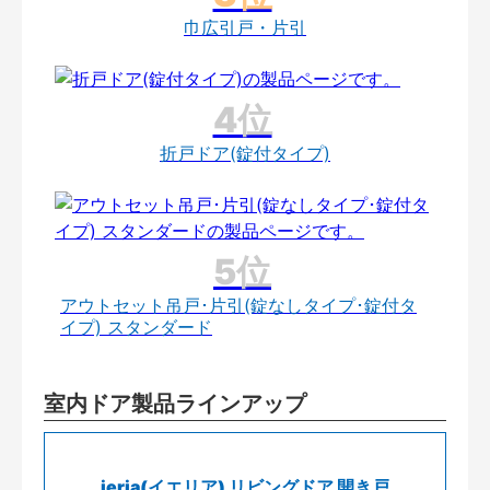
巾広引戸・片引
折戸ドア(錠付タイプ)
アウトセット吊戸･片引(錠なしタイプ･錠付タ
イプ) スタンダード
室内ドア製品ラインアップ
ieria(イエリア) リビングドア 開き戸