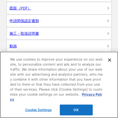
図面（PDF）
申請関係認定書類
施工・取扱説明書
動画
シミュレーションツール
We use cookies to improve your experience on our web
site, to personalize content and ads and to analyze our
24時間換気システム〈エアスマート〉
traffic. We share information about your use of our web
簡易設計見積ソフト
site with our advertising and analytics partners, who ma
y combine it with other information that you have provi
R&Dセンター環境測定・分析サービス
ded to them or that they have collected from your use
of their services. Please click [Cookie Settings] to custo
mize your cookie settings on our website.
Privacy Poli
商品マスター申し込み
cy
Cookie Settings
OK