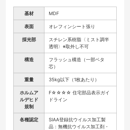
基材
MDF
表面
オレフィンシート張り
採光部
スチレン系樹脂〈ミスト調半
透明〉※取外し不可
構造
フラッシュ構造（一部ベタ
芯）
重量
35kg以下（1枚あたり）
ホルムア
F☆☆☆☆ 住宅部品表示ガイ
ルデヒド
ドライン
規制
各種認定
SIAA登録抗ウイルス加工製
品：無機抗ウイルス加工剤・