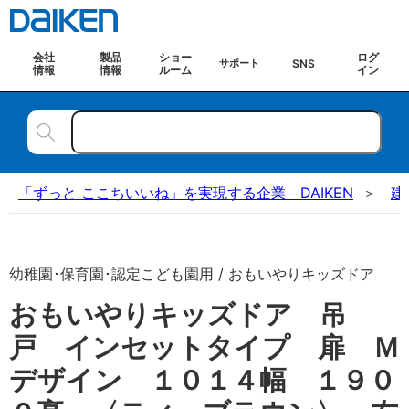
会社
製品
ショー
ログ
SNS
サポート
情報
情報
ルーム
イン
「ずっと ここちいいね」を実現する企業 DAIKEN
建
幼稚園･保育園･認定こども園用 / おもいやりキッズドア
おもいやりキッズドア 吊
戸 インセットタイプ 扉 Ｍ
デザイン １０１４幅 １９０