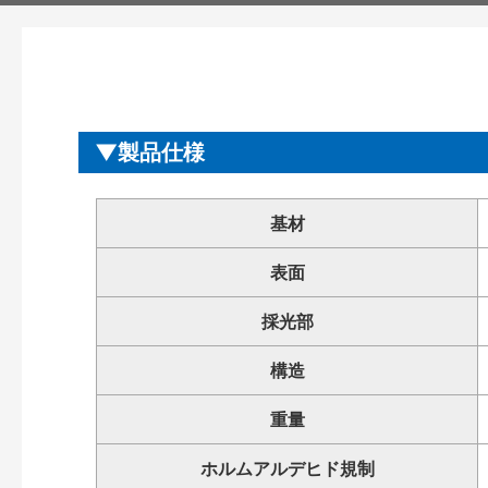
製品仕様
基材
表面
採光部
構造
重量
ホルムアルデヒド規制