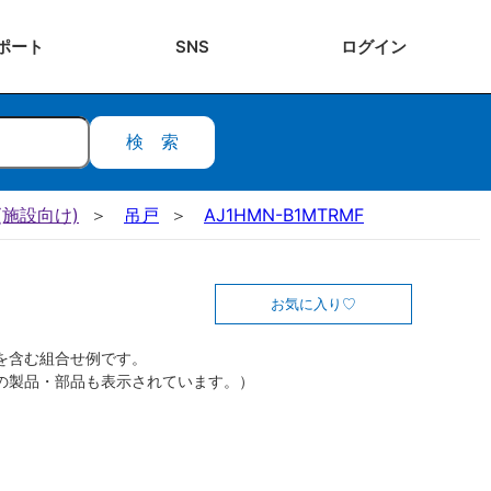
ポート
SNS
ログ
イン
検索
施設向け)
吊戸
AJ1HMN-B1MTRMF
お気に入り
を含む組合せ例です。
の製品・部品も表示されています。）