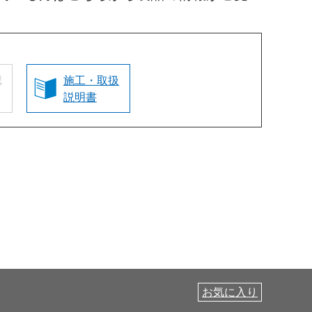
認
施工・取扱
説明書
お気に入り