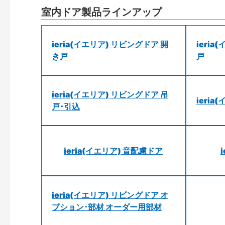
室内ドア製品ラインアップ
ieria(イエリア) リビングドア 開
ieri
き戸
戸
ieria(イエリア) リビングドア 吊
ieri
戸･引込
ieria(イエリア) 音配慮ドア
ieria(イエリア) リビングドア オ
プション･部材 オーダー用部材