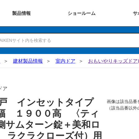
製品
情報
ショー
ルーム
サ
N
建材製品情報
室内ドア
おもいやりキッズドア(
ドア
吊戸 インセットタイプ
画像は該当品番
（該当品番以外
幅 １９００高 〈ティ
側サムターン錠＋美和ロ
 ラクラクローズ付）用