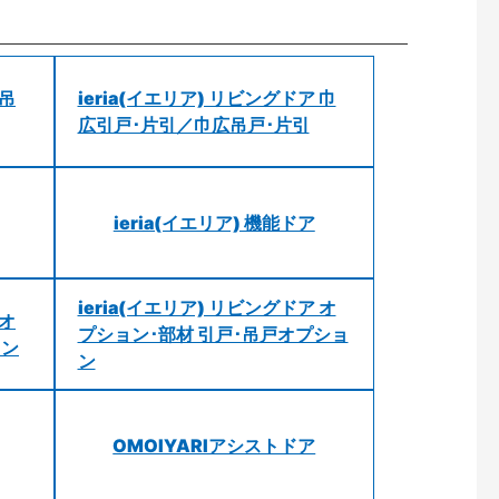
 吊
ieria(イエリア) リビングドア 巾
広引戸･片引／巾広吊戸･片引
ieria(イエリア) 機能ドア
ieria(イエリア) リビングドア オ
 オ
プション･部材 引戸･吊戸オプショ
ョン
ン
OMOIYARIアシストドア