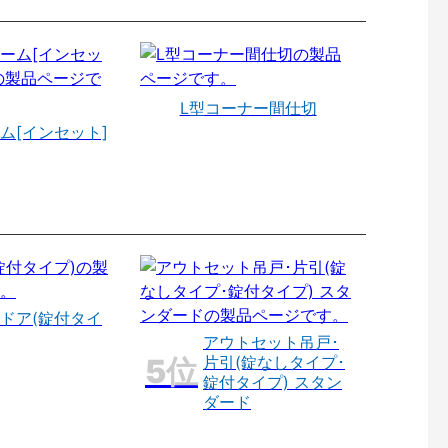
L型コーナー間仕切
ム[インセット]
ドア(錠付タイ
アウトセット吊戸･
片引(錠なしタイプ･
錠付タイプ) スタン
ダード