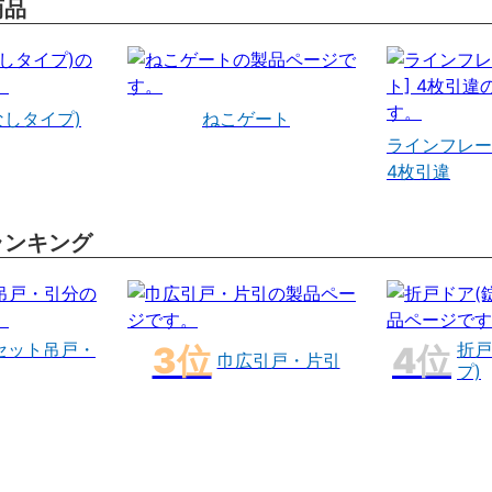
商品
なしタイプ)
ねこゲート
ラインフレー
4枚引違
ランキング
セット吊戸・
折戸
巾広引戸・片引
プ)