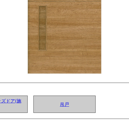
ズドア(施
吊戸