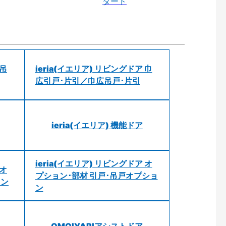
ダード
 吊
ieria(イエリア) リビングドア 巾
広引戸･片引／巾広吊戸･片引
ieria(イエリア) 機能ドア
ieria(イエリア) リビングドア オ
 オ
プション･部材 引戸･吊戸オプショ
ョン
ン
OMOIYARIアシストドア