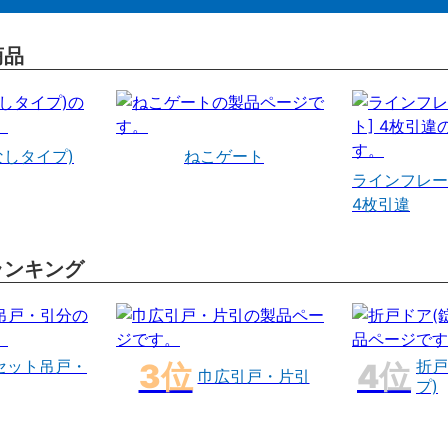
商品
なしタイプ)
ねこゲート
ラインフレー
4枚引違
ランキング
セット吊戸・
折戸
巾広引戸・片引
プ)