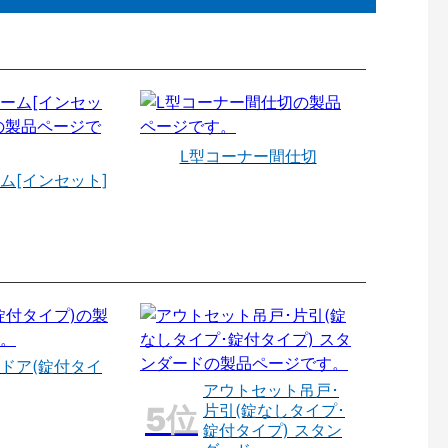
L型コーナー間仕切
ム[インセット]
ドア(錠付タイ
アウトセット吊戸･
片引(錠なしタイプ･
錠付タイプ) スタン