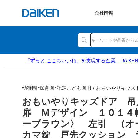
会社
情報
「ずっと ここちいいね」を実現する企業 DAIKE
幼稚園･保育園･認定こども園用 / おもいやりキッズ
おもいやりキッズドア 
扉 Ｍデザイン １０１４
ーブラウン〉 左引 （オ
カマ錠 戸先クッション 