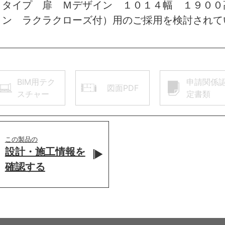
トタイプ 扉 Ｍデザイン １０１４幅 １９００
ョン ラクラクローズ付）用のご採用を検討されて
BIM用テク
申請関係
図面PDF
スチャー
定書類
この製品の
設計・施工情報を
確認する