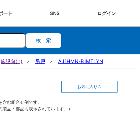
ポート
SNS
ログ
イン
検索
施設向け)
吊戸
AJ1HMN-B1MTLYN
お気に入り
を含む組合せ例です。
の製品・部品も表示されています。）