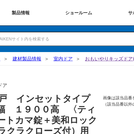
製品
情報
ショー
ルーム
サ
N
建材製品情報
室内ドア
おもいやりキッズドア(
ドア
吊戸 インセットタイプ
画像は該当品番
（該当品番以外
幅 １９００高 〈ティ
ートカマ錠＋美和ロック
ラクラクローズ付）用