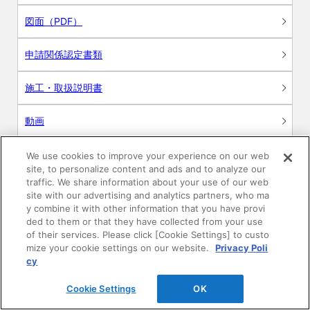
図面（PDF）
申請関係認定書類
施工・取扱説明書
動画
シミュレーションツール
We use cookies to improve your experience on our web
site, to personalize content and ads and to analyze our
24時間換気システム〈エアスマート〉
traffic. We share information about your use of our web
簡易設計見積ソフト
site with our advertising and analytics partners, who ma
y combine it with other information that you have provi
R&Dセンター環境測定・分析サービス
ded to them or that they have collected from your use
of their services. Please click [Cookie Settings] to custo
mize your cookie settings on our website.
Privacy Poli
商品マスター申し込み
cy
Cookie Settings
OK