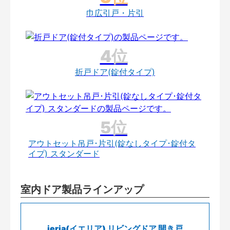
巾広引戸・片引
折戸ドア(錠付タイプ)
アウトセット吊戸･片引(錠なしタイプ･錠付タ
イプ) スタンダード
室内ドア製品ラインアップ
ieria(イエリア) リビングドア 開き戸