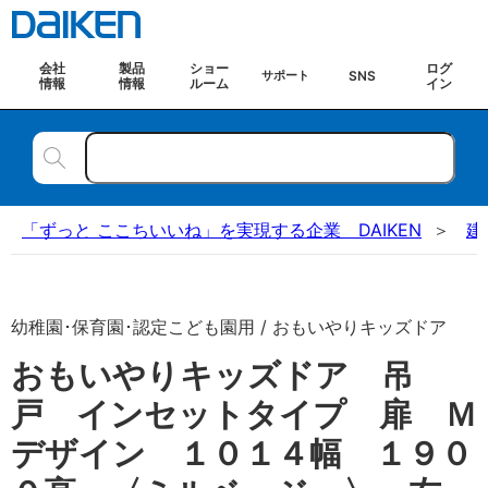
会社
製品
ショー
ログ
SNS
サポート
情報
情報
ルーム
イン
「ずっと ここちいいね」を実現する企業 DAIKEN
建
幼稚園･保育園･認定こども園用 / おもいやりキッズドア
おもいやりキッズドア 吊
戸 インセットタイプ 扉 Ｍ
デザイン １０１４幅 １９０