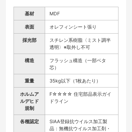
基材
MDF
表面
オレフィンシート張り
採光部
スチレン系樹脂〈ミスト調半
透明〉※取外し不可
構造
フラッシュ構造（一部ベタ
芯）
重量
35kg以下（1枚あたり）
ホルムア
F☆☆☆☆ 住宅部品表示ガイ
ルデヒド
ドライン
規制
各種認定
SIAA登録抗ウイルス加工製
品：無機抗ウイルス加工剤・