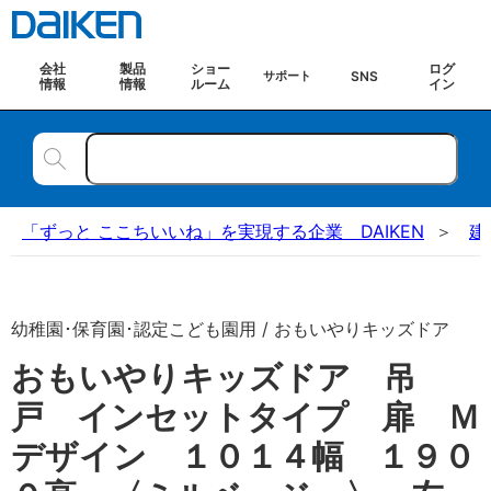
会社
製品
ショー
ログ
SNS
サポート
情報
情報
ルーム
イン
「ずっと ここちいいね」を実現する企業 DAIKEN
建
幼稚園･保育園･認定こども園用 / おもいやりキッズドア
おもいやりキッズドア 吊
戸 インセットタイプ 扉 Ｍ
デザイン １０１４幅 １９０