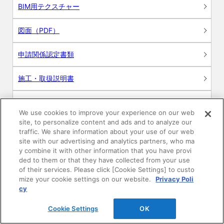
BIM用テクスチャー
図面（PDF）
申請関係認定書類
施工・取扱説明書
動画
We use cookies to improve your experience on our web
site, to personalize content and ads and to analyze our
シミュレーションツール
traffic. We share information about your use of our web
site with our advertising and analytics partners, who ma
24時間換気システム〈エアスマート〉
y combine it with other information that you have provi
簡易設計見積ソフト
ded to them or that they have collected from your use
of their services. Please click [Cookie Settings] to custo
R&Dセンター環境測定・分析サービス
mize your cookie settings on our website.
Privacy Poli
cy
商品マスター申し込み
Cookie Settings
OK