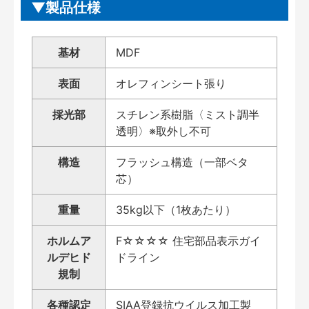
製品仕様
基材
MDF
表面
オレフィンシート張り
採光部
スチレン系樹脂〈ミスト調半
透明〉※取外し不可
構造
フラッシュ構造（一部ベタ
芯）
重量
35kg以下（1枚あたり）
ホルムア
F☆☆☆☆ 住宅部品表示ガイ
ルデヒド
ドライン
規制
各種認定
SIAA登録抗ウイルス加工製