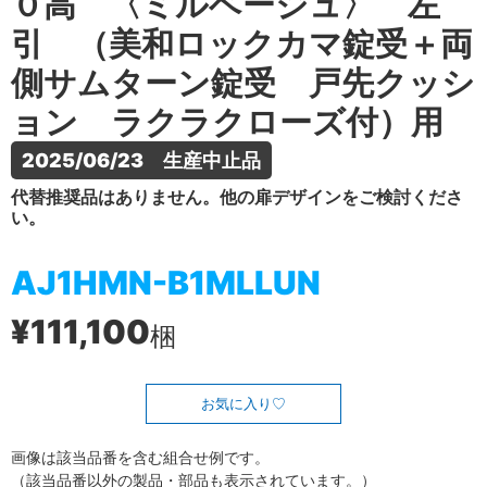
０高 〈ミルベージュ〉 左
引 （美和ロックカマ錠受＋両
側サムターン錠受 戸先クッシ
ョン ラクラクローズ付）用
2025/06/23　生産中止品
代替推奨品はありません。他の扉デザインをご検討くださ
い。
AJ1HMN-B1MLLUN
¥111,100
梱
お気に入り
画像は該当品番を含む組合せ例です。
（該当品番以外の製品・部品も表示されています。）