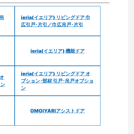
 吊
ieria(イエリア) リビングドア 巾
広引戸･片引／巾広吊戸･片引
ieria(イエリア) 機能ドア
ieria(イエリア) リビングドア オ
 オ
プション･部材 引戸･吊戸オプショ
ョン
ン
OMOIYARIアシストドア