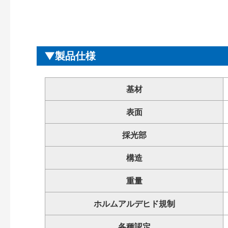
製品仕様
基材
表面
採光部
構造
重量
ホルムアルデヒド規制
各種認定