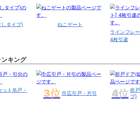
なしタイプ)
ねこゲート
ラインフレー
4枚引違
ランキング
セット吊戸・
折戸
巾広引戸・片引
プ)