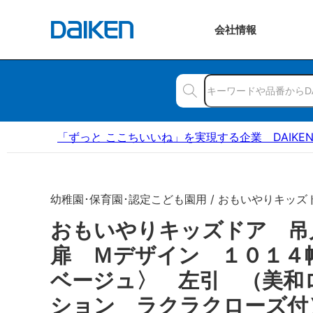
会社
情報
「ずっと ここちいいね」を実現する企業 DAIKE
幼稚園･保育園･認定こども園用 / おもいやりキッズ
おもいやりキッズドア 
扉 Ｍデザイン １０１４
ベージュ〉 左引 （美和
ション ラクラクローズ付