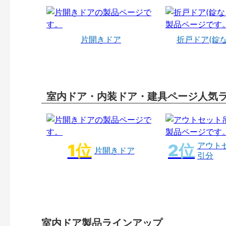
片開きドア
折戸ドア(錠
室内ドア・内装ドア・建具ページ人気
アウト
片開きドア
引分
室内ドア製品ラインアップ