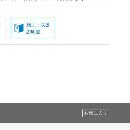
認
施工・取扱
説明書
お気に入り