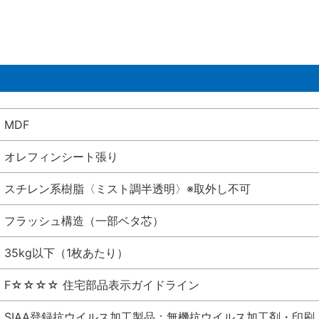
MDF
オレフィンシート張り
スチレン系樹脂〈ミスト調半透明〉※取外し不可
フラッシュ構造（一部ベタ芯）
35kg以下（1枚あたり）
F☆☆☆☆ 住宅部品表示ガイドライン
SIAA登録抗ウイルス加工製品：無機抗ウイルス加工剤・印刷 シート