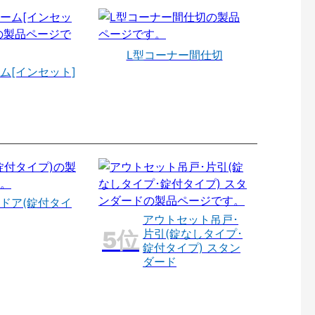
L型コーナー間仕切
ム[インセット]
ドア(錠付タイ
アウトセット吊戸･
片引(錠なしタイプ･
錠付タイプ) スタン
ダード