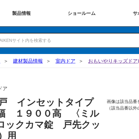
製品
情報
ショー
ルーム
サ
N
建材製品情報
室内ドア
おもいやりキッズドア(
ドア
吊戸 インセットタイプ
画像は該当品番
（該当品番以外
幅 １９００高 〈ミル
ロックカマ錠 戸先クッ
）用